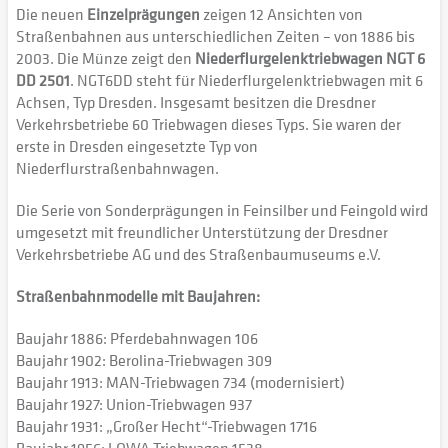
Die neuen
Einzelprägungen
zeigen 12 Ansichten von
Straßenbahnen aus unterschiedlichen Zeiten – von 1886 bis
2003. Die Münze zeigt den
Niederflurgelenktriebwagen NGT 6
DD 2501
. NGT6DD steht für Niederflurgelenktriebwagen mit 6
Achsen, Typ Dresden. Insgesamt besitzen die Dresdner
Verkehrsbetriebe 60 Triebwagen dieses Typs. Sie waren der
erste in Dresden eingesetzte Typ von
Niederflurstraßenbahnwagen.
Die Serie von Sonderprägungen in Feinsilber und Feingold wird
umgesetzt mit freundlicher Unterstützung der Dresdner
Verkehrsbetriebe AG und des Straßenbaumuseums e.V.
Straßenbahnmodelle mit Baujahren:
Baujahr 1886: Pferdebahnwagen 106
Baujahr 1902: Berolina-Triebwagen 309
Baujahr 1913: MAN-Triebwagen 734 (modernisiert)
Baujahr 1927: Union-Triebwagen 937
Baujahr 1931: „Großer Hecht“-Triebwagen 1716