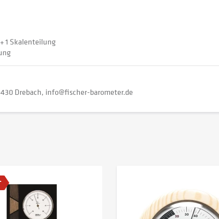
 + 1 Skalenteilung
lung
430 Drebach
info@fischer-barometer.de
T