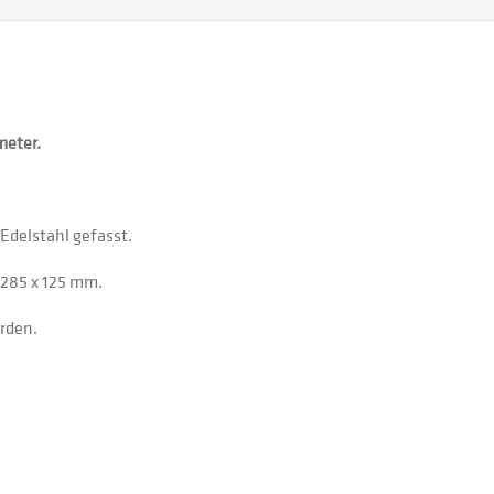
meter.
Edelstahl gefasst.
 285 x 125 mm.
rden.