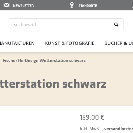
NEWSLETTER
STANDORTE
ANU­FAK­TUREN
KUNST & FOTO­GRAFIE
BÜCHER & U
Fischer Re-Design Wetterstation schwarz
tterstation schwarz
159,00 €
inkl. MwSt.,
versandkostenf