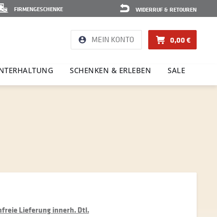
FIRMENGESCHENKE
WIDERRUF & RETOUREN
MEIN KONTO
0,00 €
NTER­HAL­TUNG
SCHENKEN & ERLEBEN
SALE
reie Lieferung innerh. Dtl.