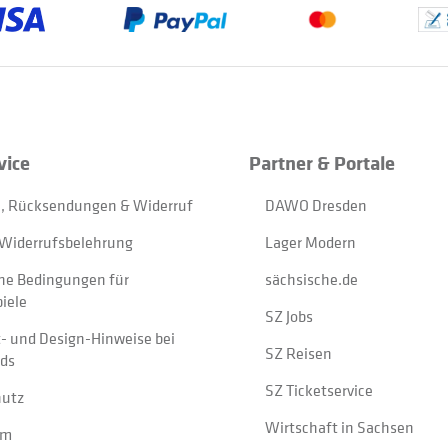
vice
Partner & Portale
, Rücksendungen & Widerruf
DAWO Dresden
Widerrufsbelehrung
Lager Modern
ne Bedingungen für
sächsische.de
iele
SZ Jobs
t- und Design-Hinweise bei
SZ Reisen
ads
SZ Ticketservice
hutz
Wirtschaft in Sachsen
um