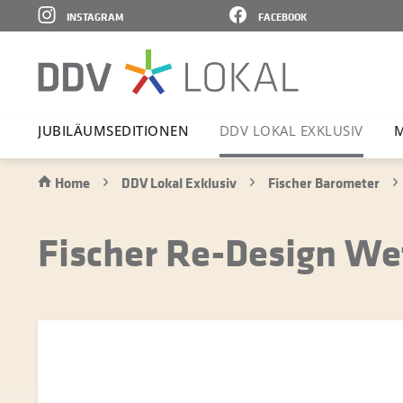
INSTAGRAM
FACEBOOK
JUBI­LÄ­UMS­E­DI­TIONEN
DDV LOKAL EXKLUSIV
M
Home
DDV Lokal Exklusiv
Fischer Barometer
Fischer Re-Design We