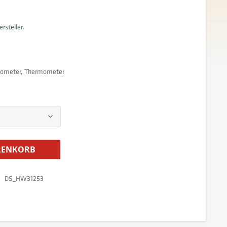
rsteller.
grometer, Thermometer
ENKORB
DS_HW31253