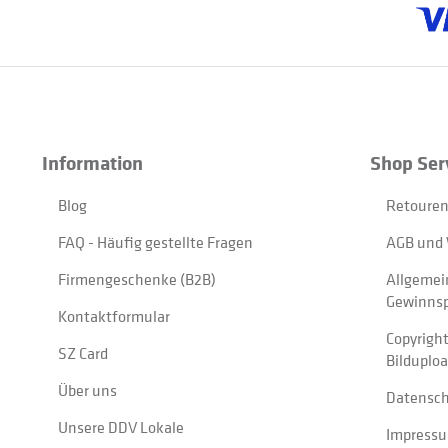
Information
Shop Ser
Blog
Retouren
FAQ - Häufig gestellte Fragen
AGB und 
Firmengeschenke (B2B)
Allgemei
Gewinnsp
Kontaktformular
Copyrigh
SZ Card
Bilduplo
Über uns
Datensc
Unsere DDV Lokale
Impress