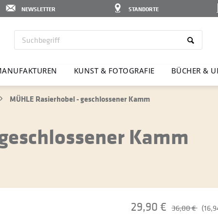
NEWSLETTER
STANDORTE
ANU­FAK­TUREN
KUNST & FOTO­GRAFIE
BÜCHER & U
MÜHLE Rasierhobel - geschlossener Kamm
 geschlossener Kamm
29,90 €
36,00 €
(16,