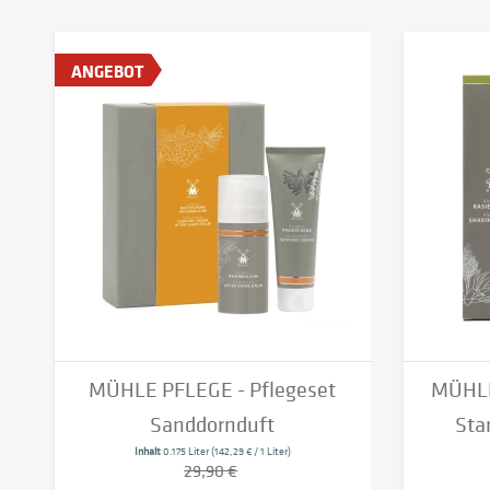
ANGEBOT
MÜHLE PFLEGE - Pflegeset
MÜHLE
Sanddornduft
Star
Inhalt
0.175 Liter
(142,29 € / 1 Liter)
29,90 €