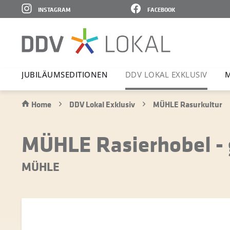
INSTAGRAM
FACEBOOK
JUBI­LÄ­UMS­E­DI­TIONEN
DDV LOKAL EXKLUSIV
M
Home
DDV Lokal Exklusiv
MÜHLE Rasurkultur
MÜHLE Rasierhobel -
MÜHLE