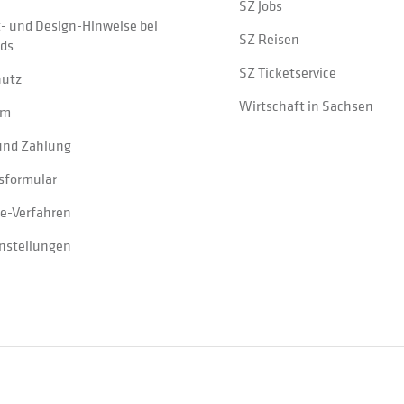
SZ Jobs
t- und Design-Hinweise bei
SZ Reisen
ads
SZ Ticketservice
hutz
Wirtschaft in Sachsen
um
und Zahlung
sformular
e-Verfahren
instellungen