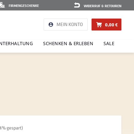
FIRMENGESCHENKE
WIDERRUF & RETOUREN
MEIN KONTO
0,00 €
NTER­HAL­TUNG
SCHENKEN & ERLEBEN
SALE
94% gespart)