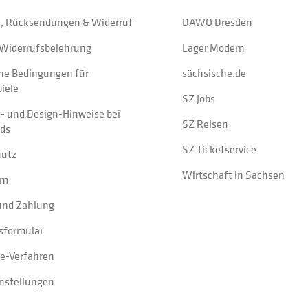
, Rücksendungen & Widerruf
DAWO Dresden
Widerrufsbelehrung
Lager Modern
ne Bedingungen für
sächsische.de
iele
SZ Jobs
t- und Design-Hinweise bei
SZ Reisen
ads
SZ Ticketservice
hutz
Wirtschaft in Sachsen
um
und Zahlung
sformular
e-Verfahren
instellungen