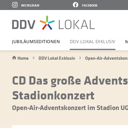
INSTAGRAM
FACEBOOK
JUBI­LÄ­UMS­E­DI­TIONEN
DDV LOKAL EXKLUSIV
M
Home
DDV Lokal Exklusiv
Open-Air-Adventskon
CD Das große Advents
Stadionkonzert
Open-Air-Adventskonzert im Stadion U