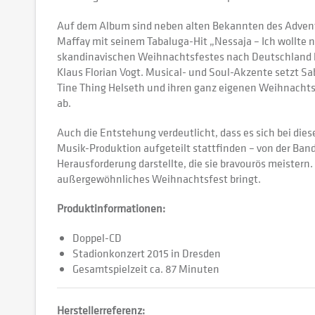
Auf dem Album sind neben alten Bekannten des Advents
Maffay mit seinem Tabaluga-Hit „Nessaja – Ich wollte 
skandinavischen Weihnachtsfestes nach Deutschland ho
Klaus Florian Vogt. Musical- und Soul-Akzente setzt Sa
Tine Thing Helseth und ihren ganz eigenen Weihnacht
ab.
Auch die Entstehung verdeutlicht, dass es sich bei d
Musik-Produktion aufgeteilt stattfinden – von der Band
Herausforderung darstellte, die sie bravourös meistern.
außergewöhnliches Weihnachtsfest bringt.
Produktinformationen:
Doppel-CD
Stadionkonzert 2015 in Dresden
Gesamtspielzeit ca. 87 Minuten
Herstellerreferenz: