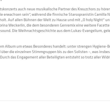
konzerts auch neue musikalische Partner des Kreuzchors zu hören
nie erwachsen sein“, während die finnische Starsopranistin Camilla
lt. Auf allen Bühnen der Welt zu Hause und mit „O holy Night“ und
brina Weckerlin, die dem besonderen Genremix eine weitere Facette h
ssound. Die Weihnachtsgeschichte aus dem Lukas-Evangelium, gel
iesem Album um etwas Besonderes handelt: unter strengen Hygiene-
 über die einzelnen Stimmgruppen bis zu den Solisten –, was insbes
 Durch das Engagement aller Beteiligten entsteht so trotz aller Widr