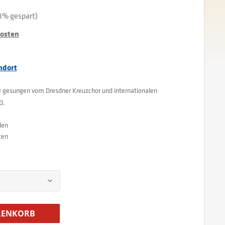
8% gespart)
kosten
ndort
r gesungen vom Dresdner Kreuzchor und internationalen
D.
den
ten
ENKORB