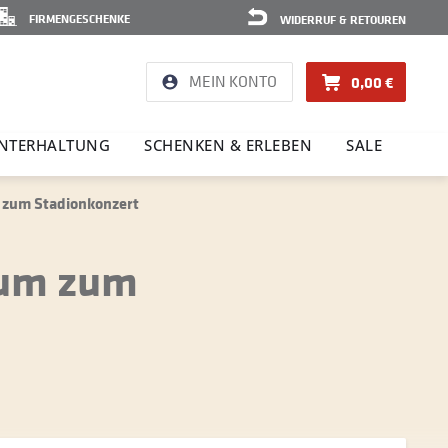
FIRMENGESCHENKE
WIDERRUF & RETOUREN
MEIN KONTO
0,00 €
NTER­HAL­TUNG
SCHENKEN & ERLEBEN
SALE
m zum Stadionkonzert
bum zum