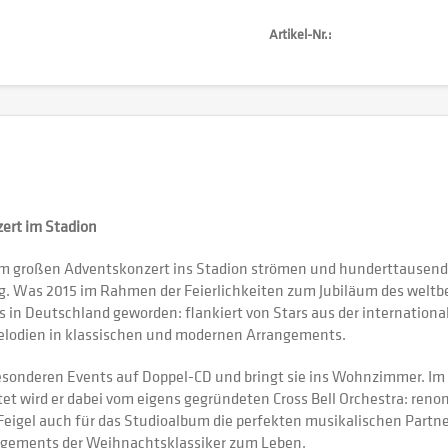
Artikel-Nr.:
ert im Stadion
m großen Adventskonzert ins Stadion strömen und hunderttausen
tig. Was 2015 im Rahmen der Feierlichkeiten zum Jubiläum des welt
n Deutschland geworden: flankiert von Stars aus der international
lodien in klassischen und modernen Arrangements.
esonderen Events auf Doppel-CD und bringt sie ins Wohnzimmer. Im 
itet wird er dabei vom eigens gegründeten Cross Bell Orchestra: re
Feigel auch für das Studioalbum die perfekten musikalischen Partner
angements der Weihnachtsklassiker zum Leben.