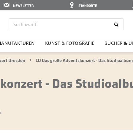
NEWSLETTER
STANDORTE
ANU­FAK­TUREN
KUNST & FOTO­GRAFIE
BÜCHER & U
zert Dresden
CD Das große Adventskonzert - Das Studioalbu
konzert - Das Studioal
G