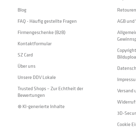
Blog
Retouren
FAQ - Häufig gestellte Fragen
AGB und 
Firmengeschenke (B2B)
Allgemei
Gewinnsp
Kontaktformular
Copyrigh
SZ Card
Bilduplo
Über uns
Datensc
Unsere DDV Lokale
Impress
Trusted Shops – Zur Echtheit der
Versand 
Bewertungen
Widerruf
⊛ KI-generierte Inhalte
3D-Secur
Cookie E