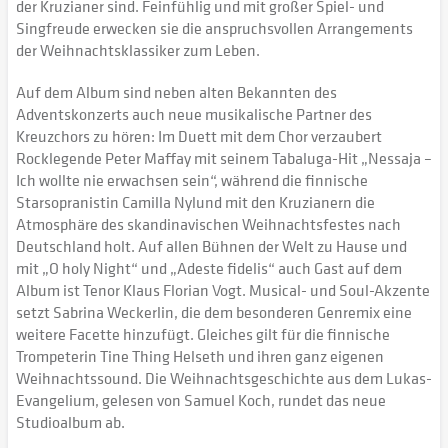
der Kruzianer sind. Feinfühlig und mit großer Spiel- und
Singfreude erwecken sie die anspruchsvollen Arrangements
der Weihnachtsklassiker zum Leben.
Auf dem Album sind neben alten Bekannten des
Adventskonzerts auch neue musikalische Partner des
Kreuzchors zu hören: Im Duett mit dem Chor verzaubert
Rocklegende Peter Maffay mit seinem Tabaluga-Hit „Nessaja –
Ich wollte nie erwachsen sein“, während die finnische
Starsopranistin Camilla Nylund mit den Kruzianern die
Atmosphäre des skandinavischen Weihnachtsfestes nach
Deutschland holt. Auf allen Bühnen der Welt zu Hause und
mit „O holy Night“ und „Adeste fidelis“ auch Gast auf dem
Album ist Tenor Klaus Florian Vogt. Musical- und Soul-Akzente
setzt Sabrina Weckerlin, die dem besonderen Genremix eine
weitere Facette hinzufügt. Gleiches gilt für die finnische
Trompeterin Tine Thing Helseth und ihren ganz eigenen
Weihnachtssound. Die Weihnachtsgeschichte aus dem Lukas-
Evangelium, gelesen von Samuel Koch, rundet das neue
Studioalbum ab.