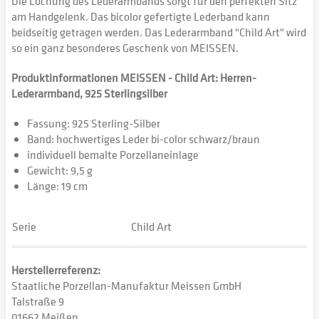
Die Lochung des Lederarmbands sorgt für den perfekten Sitz
am Handgelenk. Das bicolor gefertigte Lederband kann
beidseitig getragen werden. Das Lederarmband "Child Art" wird
so ein ganz besonderes Geschenk von MEISSEN.
Produktinformationen MEISSEN - Child Art: Herren-
Lederarmband, 925 Sterlingsilber
Fassung: 925 Sterling-Silber
Band: hochwertiges Leder bi-color schwarz/braun
individuell bemalte Porzellaneinlage
Gewicht: 9,5 g
Länge: 19 cm
Serie
Child Art
Herstellerreferenz:
Staatliche Porzellan-Manufaktur Meissen GmbH
Talstraße 9
01662 Meißen