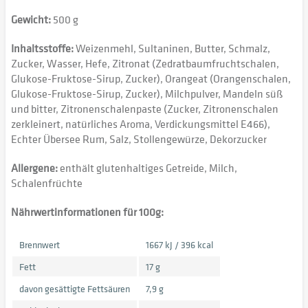
Gewicht:
500 g
Inhaltsstoffe:
Weizenmehl, Sultaninen, Butter, Schmalz,
Zucker, Wasser, Hefe, Zitronat (Zedratbaumfruchtschalen,
Glukose-Fruktose-Sirup, Zucker), Orangeat (Orangenschalen,
Glukose-Fruktose-Sirup, Zucker), Milchpulver, Mandeln süß
und bitter, Zitronenschalenpaste (Zucker, Zitronenschalen
zerkleinert, natürliches Aroma, Verdickungsmittel E466),
Echter Übersee Rum, Salz, Stollengewürze, Dekorzucker
Allergene:
enthält glutenhaltiges Getreide, Milch,
Schalenfrüchte
Nährwertinformationen für 100g:
Brennwert
1667 kJ / 396 kcal
Fett
17 g
davon gesättigte Fettsäuren
7,9 g