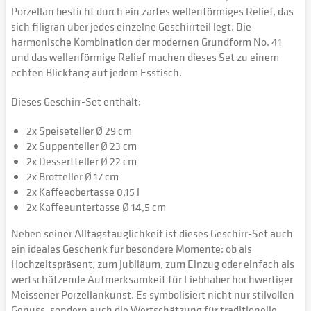
Porzellan besticht durch ein zartes wellenförmiges Relief, das
sich filigran über jedes einzelne Geschirrteil legt. Die
harmonische Kombination der modernen Grundform No. 41
und das wellenförmige Relief machen dieses Set zu einem
echten Blickfang auf jedem Esstisch.
Dieses Geschirr-Set enthält:
2x Speiseteller Ø 29 cm
2x Suppenteller Ø 23 cm
2x Dessertteller Ø 22 cm
2x Brotteller Ø 17 cm
2x Kaffeeobertasse 0,15 l
2x Kaffeeuntertasse Ø 14,5 cm
Neben seiner Alltagstauglichkeit ist dieses Geschirr-Set auch
ein ideales Geschenk für besondere Momente: ob als
Hochzeitspräsent, zum Jubiläum, zum Einzug oder einfach als
wertschätzende Aufmerksamkeit für Liebhaber hochwertiger
Meissener Porzellankunst. Es symbolisiert nicht nur stilvollen
Genuss, sondern auch die Wertschätzung für traditionelle