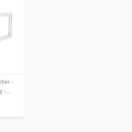
her -
 -...