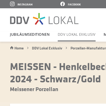
INSTAGRAM
FACEBOOK
JUBI­LÄ­UMS­E­DI­TIONEN
DDV LOKAL EXKLUSIV
M
Home
DDV Lokal Exklusiv
Porzellan-Manufaktur
MEISSEN - Henkelbec
2024 - Schwarz/Gold
Meissener Porzellan