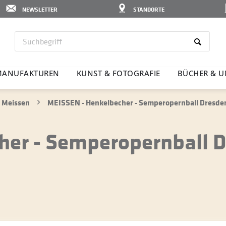
NEWSLETTER
STANDORTE
ANU­FAK­TUREN
KUNST & FOTO­GRAFIE
BÜCHER & U
 Meissen
MEISSEN - Henkelbecher - Semperopernball Dresden
her - Semperopernball 