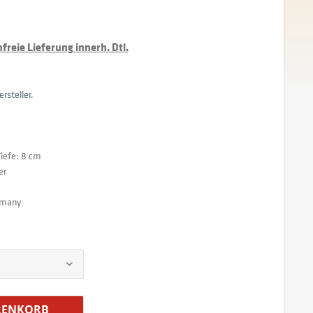
reie Lieferung innerh. Dtl.
rsteller.
Tiefe: 8 cm
er
rmany
ENKORB