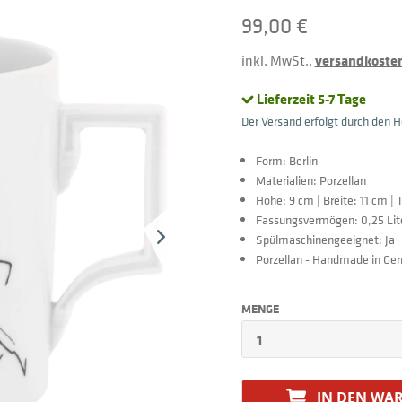
99,00 €
inkl. MwSt.,
versandkostenf
Lieferzeit 5-7 Tage
Der Versand erfolgt durch den He
Form: Berlin
Materialien: Porzellan
Höhe: 9 cm | Breite: 11 cm | 
Fassungsvermögen: 0,25 Lit
Spülmaschinengeeignet: Ja
Porzellan - Handmade in Ge
MENGE
IN DEN
WAR