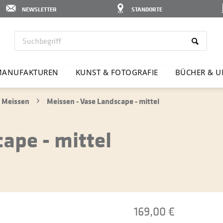
NEWSLETTER
STANDORTE
ANU­FAK­TUREN
KUNST & FOTO­GRAFIE
BÜCHER & U
 Meissen
Meissen - Vase Landscape - mittel
ape - mittel
169,00 €