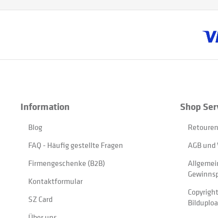
Information
Shop Ser
Blog
Retouren
FAQ - Häufig gestellte Fragen
AGB und 
Firmengeschenke (B2B)
Allgemei
Gewinnsp
Kontaktformular
Copyrigh
SZ Card
Bilduplo
Über uns