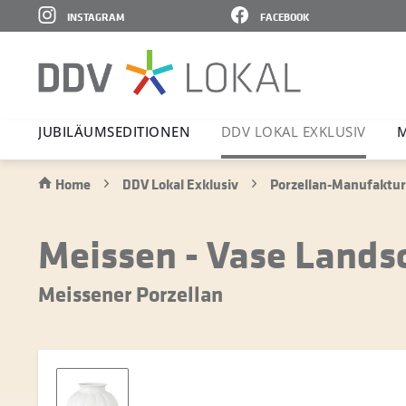
INSTAGRAM
FACEBOOK
JUBI­LÄ­UMS­E­DI­TIONEN
DDV LOKAL EXKLUSIV
M
Home
DDV Lokal Exklusiv
Porzellan-Manufaktur
Meissen - Vase Landsc
Meissener Porzellan