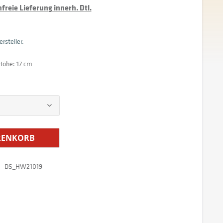
reie Lieferung innerh. Dtl.
rsteller.
 Höhe: 17 cm
ENKORB
DS_HW21019