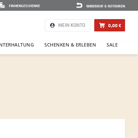
FIRMENGESCHENKE
WIDERRUF & RETOUREN
MEIN KONTO
0,00 €
NTER­HAL­TUNG
SCHENKEN & ERLEBEN
SALE