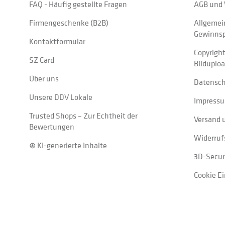
FAQ - Häufig gestellte Fragen
AGB und 
Firmengeschenke (B2B)
Allgemei
Gewinnsp
Kontaktformular
Copyrigh
SZ Card
Bilduplo
Über uns
Datensc
Unsere DDV Lokale
Impress
Trusted Shops – Zur Echtheit der
Versand 
Bewertungen
Widerruf
⊛ KI-generierte Inhalte
3D-Secur
Cookie E