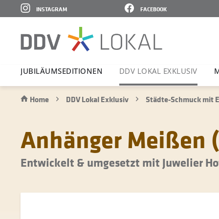
INSTAGRAM
FACEBOOK
JUBI­LÄ­UMS­E­DI­TIONEN
DDV LOKAL EXKLUSIV
M
Home
DDV Lokal Exklusiv
Städte-Schmuck mit E
Anhänger Meißen (
Entwickelt & umgesetzt mit Juwelier 