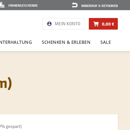
FIRMENGESCHENKE
WIDERRUF & RETOUREN
MEIN KONTO
0,00 €
NTER­HAL­TUNG
SCHENKEN & ERLEBEN
SALE
m)
97% gespart)