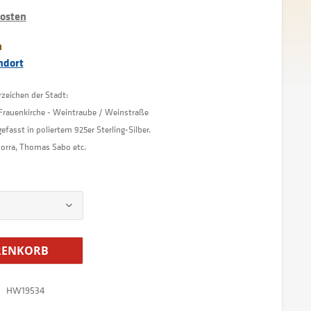
kosten
n
ndort
zeichen der Stadt:
 Frauenkirche - Weintraube / Weinstraße
efasst in poliertem 925er Sterling-Silber.
orra, Thomas Sabo etc.
ENKORB
HW19534