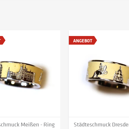
T
ANGEBOT
schmuck Meißen - Ring
Städteschmuck Dresden