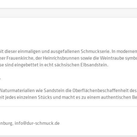
mit dieser einmaligen und ausgefallenen Schmuckserie. In modernem
ner Frauenkirche, der Heinrichsbrunnen sowie die Weintraube symbol
ese sind eingebettet in echt sächsischen Elbsandstein.
.
 Naturmaterialien wie Sandstein die Oberflächenbeschaffenheit de
keit jedes einzelnen Stücks und macht es zu einem authentischen Beg
enburg
info@dur-schmuck.de