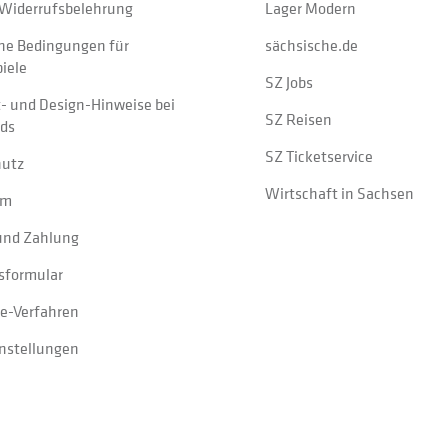
Widerrufsbelehrung
Lager Modern
ne Bedingungen für
sächsische.de
iele
SZ Jobs
t- und Design-Hinweise bei
SZ Reisen
ads
SZ Ticketservice
hutz
Wirtschaft in Sachsen
um
und Zahlung
sformular
e-Verfahren
instellungen