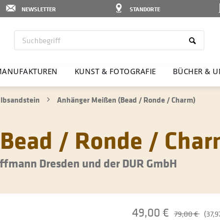
NEWSLETTER
STANDORTE
ANU­FAK­TUREN
KUNST & FOTO­GRAFIE
BÜCHER & U
lbsandstein
Anhänger Meißen (Bead / Ronde / Charm)
Bead / Ronde / Char
Hoffmann Dresden und der DUR GmbH
49,00 €
79,00 €
(37,