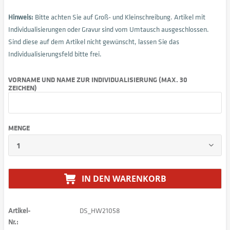
Hinweis:
Bitte achten Sie auf Groß- und Kleinschreibung. Artikel mit
Individualisierungen oder Gravur sind vom Umtausch ausgeschlossen.
Sind diese auf dem Artikel nicht gewünscht, lassen Sie das
Individualisierungsfeld bitte frei.
VORNAME UND NAME ZUR INDIVIDUALISIERUNG (MAX. 30
ZEICHEN)
MENGE
IN DEN
WARENKORB
Artikel-
DS_HW21058
Nr.: