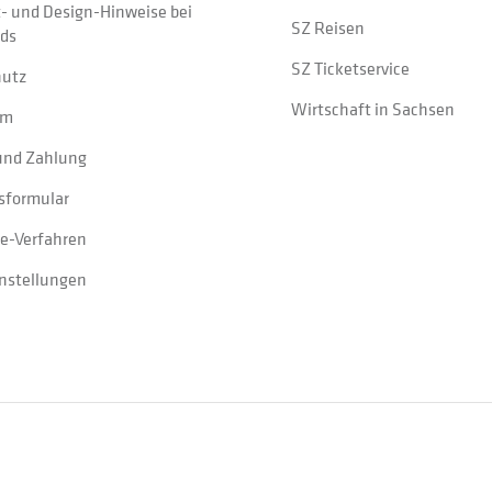
t- und Design-Hinweise bei
SZ Reisen
ads
SZ Ticketservice
hutz
Wirtschaft in Sachsen
um
und Zahlung
sformular
e-Verfahren
instellungen