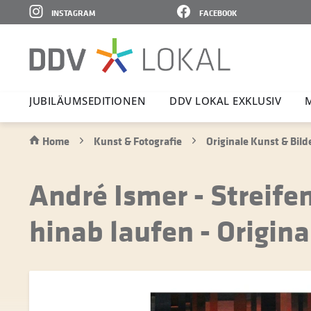
INSTAGRAM
FACEBOOK
JUBI­LÄ­UMS­E­DI­TIONEN
DDV LOKAL EXKLUSIV
Home
Kunst & Fotografie
Originale Kunst & Bild
André Ismer - Streife
hinab laufen - Origin