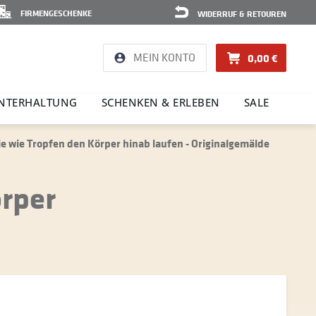
FIRMENGESCHENKE
WIDERRUF & RETOUREN
MEIN KONTO
0,00 €
NTER­HAL­TUNG
SCHENKEN & ERLEBEN
SALE
die wie Tropfen den Körper hinab laufen - Originalgemälde
örper