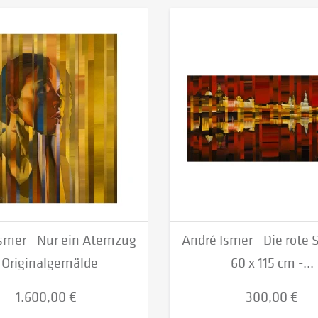
smer - Nur ein Atemzug
André Ismer - Die rote 
 Originalgemälde
60 x 115 cm -...
1.600,00 €
300,00 €