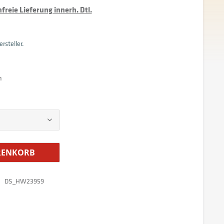
reie Lieferung innerh. Dtl.
rsteller.
m
ENKORB
DS_HW23959