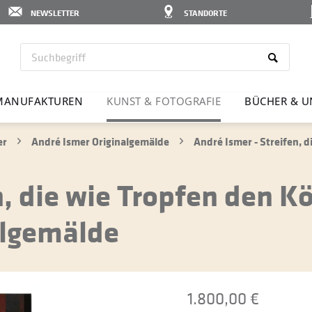
NEWSLETTER
STANDORTE
MANU­FAK­TUREN
KUNST & FOTO­GRAFIE
BÜCHER & U
er
André Ismer Originalgemälde
André Ismer - Streifen, 
n, die wie Tropfen den K
algemälde
1.800,00 €