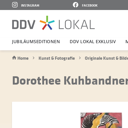
INSTAGRAM
FACEBOOK
JUBI­LÄ­UMS­E­DI­TIONEN
DDV LOKAL EXKLUSIV
Home
Kunst & Fotografie
Originale Kunst & Bild
Dorothee Kuhbandner