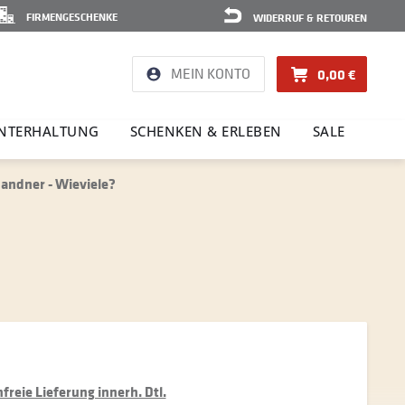
FIRMENGESCHENKE
WIDERRUF & RETOUREN
MEIN KONTO
0,00 €
NTER­HAL­TUNG
SCHENKEN & ERLEBEN
SALE
andner - Wieviele?
reie Lieferung innerh. Dtl.