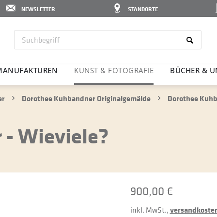
NEWSLETTER
STANDORTE
MANU­FAK­TUREN
KUNST & FOTO­GRAFIE
BÜCHER & U
er
Dorothee Kuhbandner Originalgemälde
Dorothee Kuhb
 - Wieviele?
900,00 €
inkl. MwSt.,
versandkostenf