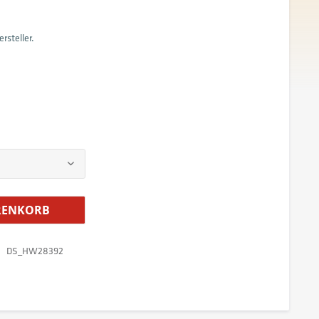
rsteller.
ENKORB
DS_HW28392