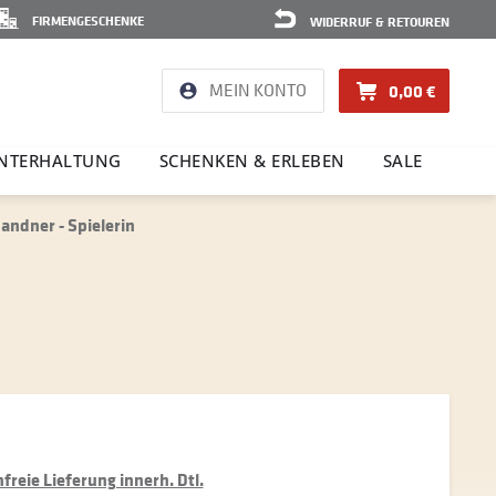
FIRMENGESCHENKE
WIDERRUF & RETOUREN
MEIN KONTO
0,00 €
NTER­HAL­TUNG
SCHENKEN & ERLEBEN
SALE
ndner - Spielerin
reie Lieferung innerh. Dtl.