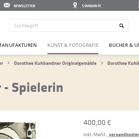
NEWSLETTER
STANDORTE
MANU­FAK­TUREN
KUNST & FOTO­GRAFIE
BÜCHER & U
er
Dorothee Kuhbandner Originalgemälde
Dorothee Kuhba
- Spielerin
400,00 €
inkl. MwSt.,
versandkostenf