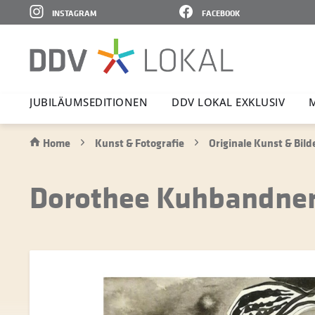
INSTAGRAM
FACEBOOK
JUBI­LÄ­UMS­E­DI­TIONEN
DDV LOKAL EXKLUSIV
Home
Kunst & Fotografie
Originale Kunst & Bild
Dorothee Kuhbandner 