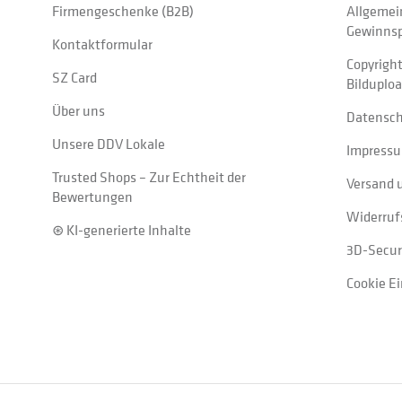
Firmengeschenke (B2B)
Allgemei
Gewinnsp
Kontaktformular
Copyrigh
SZ Card
Bilduplo
Über uns
Datensc
Unsere DDV Lokale
Impress
Trusted Shops – Zur Echtheit der
Versand 
Bewertungen
Widerruf
⊛ KI-generierte Inhalte
3D-Secur
Cookie E