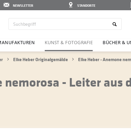
NEWSLETTER
STANDORTE
MANU­FAK­TUREN
KUNST & FOTO­GRAFIE
BÜCHER & U
er
Elke Heber Originalgemälde
Elke Heber - Anemone nemo
 nemorosa - Leiter aus