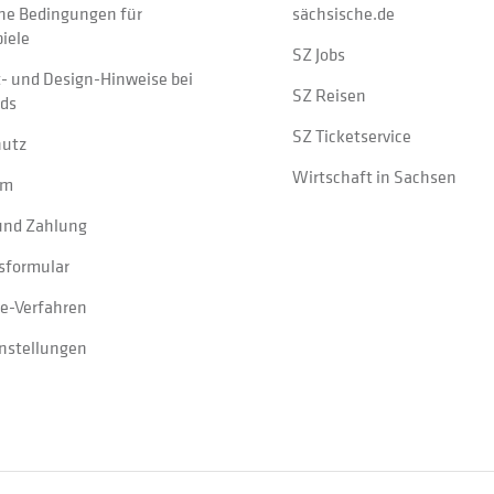
ne Bedingungen für
sächsische.de
iele
SZ Jobs
t- und Design-Hinweise bei
SZ Reisen
ads
SZ Ticketservice
hutz
Wirtschaft in Sachsen
um
und Zahlung
sformular
e-Verfahren
instellungen