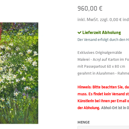
960,00 €
inkl. MwSt. zzgl. 0,00 € in
Lieferzeit Abholung
Der Versand erfolgt durch den He
Exklusives Originalgemälde
Malerei - Acryl auf Karton im F
mit Passepartout 60 x 80 cm
gerahmt in Alurahmen - Rahmen
Hinweis: Bitte beachten Sie, da
muss. Es findet kein Versand st
Künstlerin bei Ihnen per Email 
der Abholung.
Abhol-Ort ist in 
MENGE