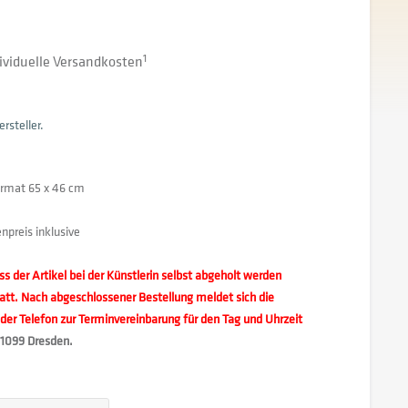
dividuelle Versandkosten
1
rsteller.
ormat 65 x 46 cm
preis inklusive
ss der Artikel bei der Künstlerin selbst abgeholt werden
att. Nach abgeschlossener Bestellung meldet sich die
oder Telefon zur Terminvereinbarung für den Tag und Uhrzeit
01099 Dresden.