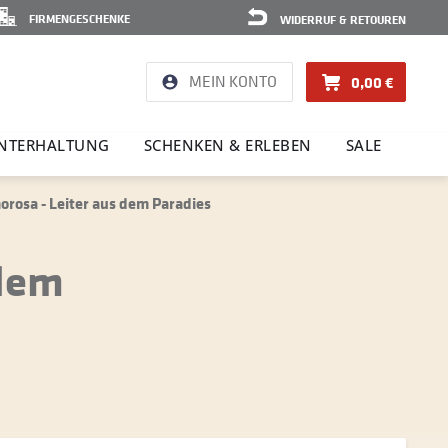
FIRMENGESCHENKE
WIDERRUF & RETOUREN
MEIN KONTO
0,00 €
NTER­HAL­TUNG
SCHENKEN & ERLEBEN
SALE
rosa - Leiter aus dem Paradies
 dem