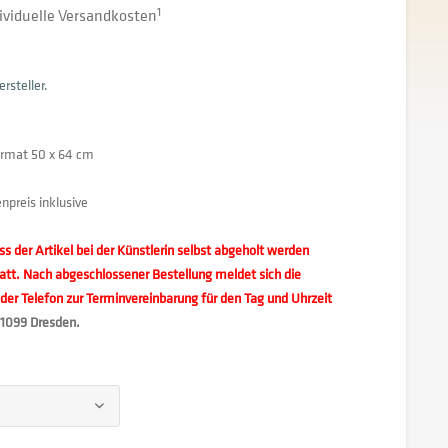
dividuelle Versandkosten
1
rsteller.
Format 50 x 64 cm
preis inklusive
ss der Artikel bei der Künstlerin selbst abgeholt werden
att. Nach abgeschlossener Bestellung meldet sich die
oder Telefon zur Terminvereinbarung für den Tag und Uhrzeit
01099 Dresden.