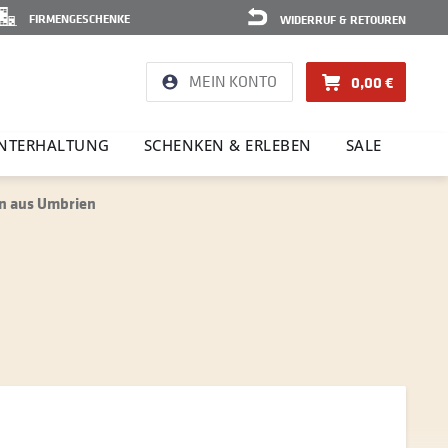
FIRMENGESCHENKE
WIDERRUF & RETOUREN
MEIN KONTO
0,00 €
NTER­HAL­TUNG
SCHENKEN & ERLEBEN
SALE
n aus Umbrien