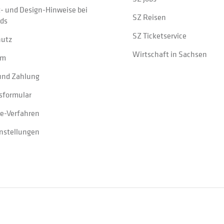
t- und Design-Hinweise bei
SZ Reisen
ads
SZ Ticketservice
hutz
Wirtschaft in Sachsen
um
und Zahlung
sformular
e-Verfahren
instellungen