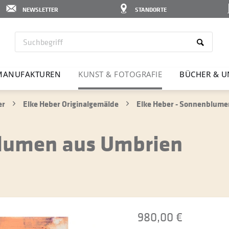
NEWSLETTER
STANDORTE
MANU­FAK­TUREN
KUNST & FOTO­GRAFIE
BÜCHER & U
er
Elke Heber Originalgemälde
Elke Heber - Sonnenblume
blumen aus Umbrien
980,00 €