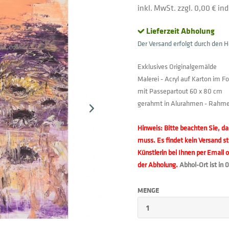
inkl. MwSt. zzgl. 0,00 € in
Lieferzeit Abholung
Der Versand erfolgt durch den He
Exklusives Originalgemälde
Malerei - Acryl auf Karton im 
mit Passepartout 60 x 80 cm
gerahmt in Alurahmen - Rahmen
Hinweis: Bitte beachten Sie, da
muss. Es findet kein Versand st
Künstlerin bei Ihnen per Email 
der Abholung.
Abhol-Ort ist in 
MENGE