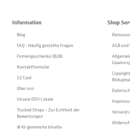
Information
Shop Ser
Blog
Retouren
FAQ - Häufig gestellte Fragen
AGB und 
Firmengeschenke (B2B)
Allgemei
Gewinnsp
Kontaktformular
Copyrigh
SZ Card
Bilduplo
Über uns
Datensc
Unsere DDV Lokale
Impress
Trusted Shops – Zur Echtheit der
Versand 
Bewertungen
Widerruf
⊛ KI-generierte Inhalte