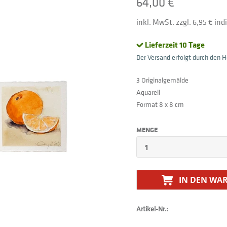
64,00 €
inkl. MwSt. zzgl. 6,95 € in
Lieferzeit 10 Tage
Der Versand erfolgt durch den He
3 Originalgemälde
Aquarell
Format 8 x 8 cm
MENGE
IN DEN
WAR
Artikel-Nr.: