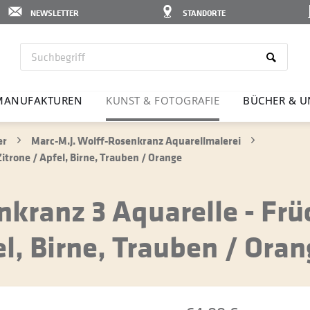
NEWSLETTER
STANDORTE
MANU­FAK­TUREN
KUNST & FOTO­GRAFIE
BÜCHER & U
er
Marc-M.J. Wolff-Rosenkranz Aquarellmalerei
itrone / Apfel, Birne, Trauben / Orange
kranz 3 Aquarelle - Frü
el, Birne, Trauben / Oran