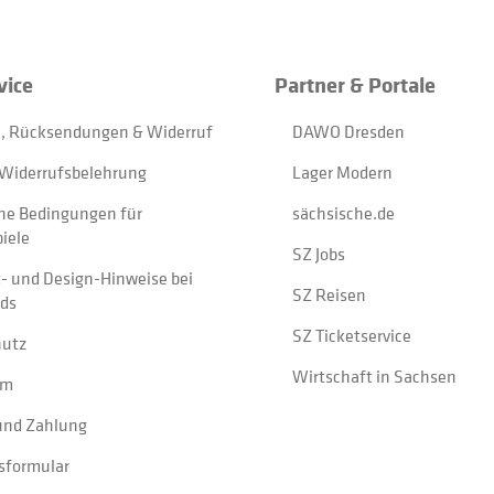
vice
Partner & Portale
, Rücksendungen & Widerruf
DAWO Dresden
Widerrufsbelehrung
Lager Modern
ne Bedingungen für
sächsische.de
iele
SZ Jobs
t- und Design-Hinweise bei
SZ Reisen
ads
SZ Ticketservice
hutz
Wirtschaft in Sachsen
um
und Zahlung
sformular