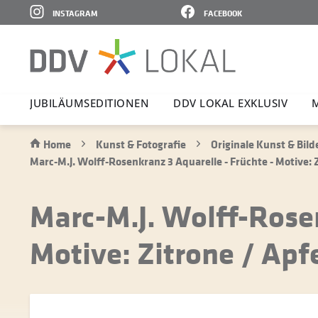
INSTAGRAM
FACEBOOK
JUBI­LÄ­UMS­E­DI­TIONEN
DDV LOKAL EXKLUSIV
Home
Kunst & Fotografie
Originale Kunst & Bild
Marc-M.J. Wolff-Rosenkranz 3 Aquarelle - Früchte - Motive: Z
Marc-M.J. Wolff-Rosen
Motive: Zitrone / Apf