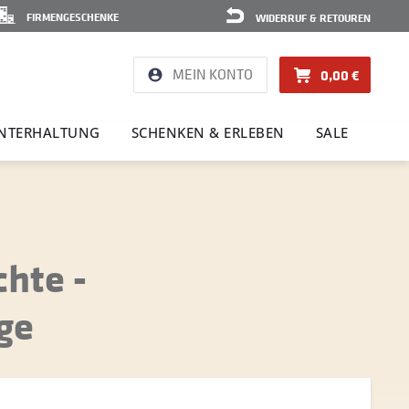
FIRMENGESCHENKE
WIDERRUF & RETOUREN
MEIN KONTO
0,00 €
NTER­HAL­TUNG
SCHENKEN & ERLEBEN
SALE
chte -
ge