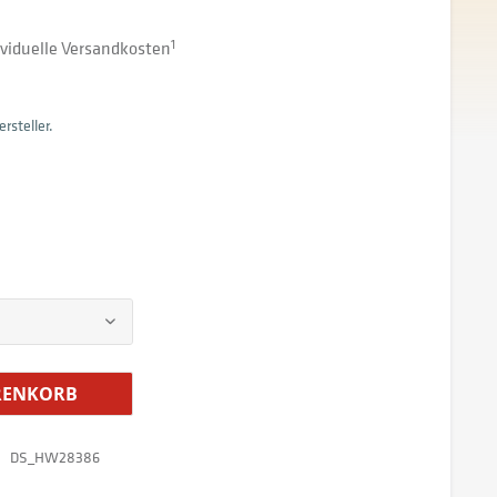
dividuelle Versandkosten
1
rsteller.
ENKORB
DS_HW28386