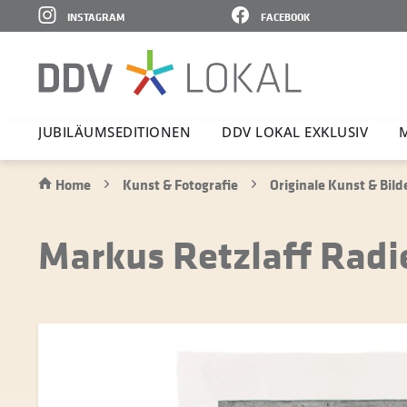
INSTAGRAM
FACEBOOK
JUBI­LÄ­UMS­E­DI­TIONEN
DDV LOKAL EXKLUSIV
Home
Kunst & Fotografie
Originale Kunst & Bild
Markus Retzlaff Radi