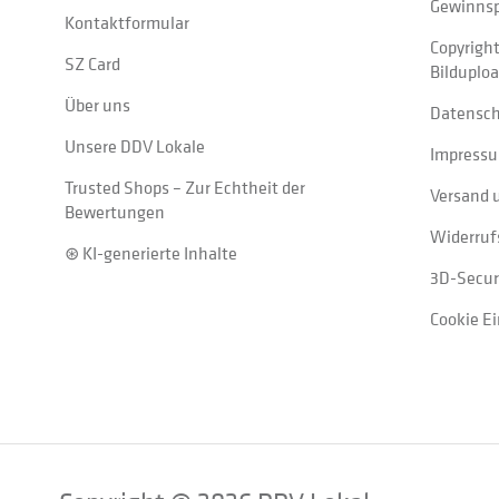
Gewinnsp
Kontaktformular
Copyrigh
SZ Card
Bilduplo
Über uns
Datensc
Unsere DDV Lokale
Impress
Trusted Shops – Zur Echtheit der
Versand 
Bewertungen
Widerruf
⊛ KI-generierte Inhalte
3D-Secur
Cookie E