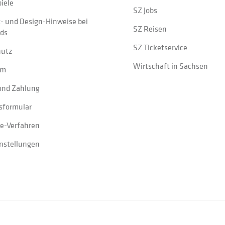
iele
SZ Jobs
t- und Design-Hinweise bei
SZ Reisen
ads
SZ Ticketservice
hutz
Wirtschaft in Sachsen
um
und Zahlung
sformular
e-Verfahren
instellungen