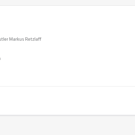
stler Markus Retzlaff
m