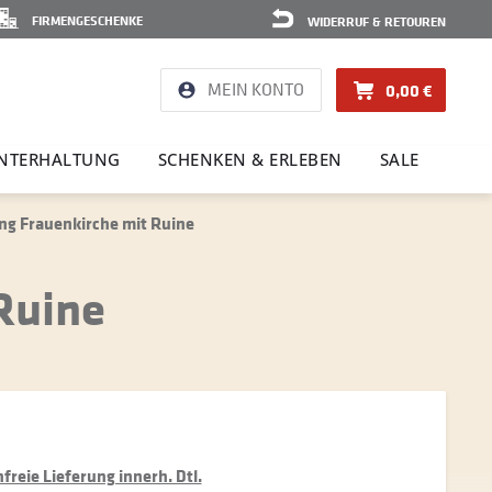
FIRMENGESCHENKE
WIDERRUF & RETOUREN
MEIN KONTO
0,00 €
NTER­HAL­TUNG
SCHENKEN & ERLEBEN
SALE
ng Frauenkirche mit Ruine
Ruine
reie Lieferung innerh. Dtl.