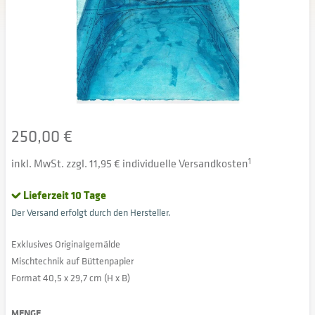
250,00 €
inkl. MwSt. zzgl. 11,95 € individuelle Versandkosten
1
Lieferzeit 10 Tage
Der Versand erfolgt durch den Hersteller.
Exklusives Originalgemälde
Mischtechnik auf Büttenpapier
Format 40,5 x 29,7 cm (H x B)
MENGE