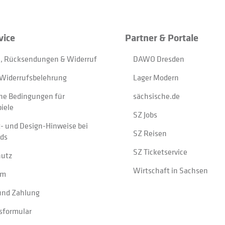
vice
Partner & Portale
, Rücksendungen & Widerruf
DAWO Dresden
Widerrufsbelehrung
Lager Modern
ne Bedingungen für
sächsische.de
iele
SZ Jobs
t- und Design-Hinweise bei
SZ Reisen
ads
SZ Ticketservice
hutz
Wirtschaft in Sachsen
um
und Zahlung
sformular