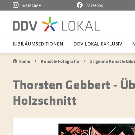
INSTAGRAM
FACEBOOK
JUBI­LÄ­UMS­E­DI­TIONEN
DDV LOKAL EXKLUSIV
Home
Kunst & Fotografie
Originale Kunst & Bild
Thorsten Gebbert - Üb
Holzschnitt