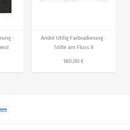
rung -
André Uhlig Farbradierung -
beul
Stille am Fluss II
180,00 €