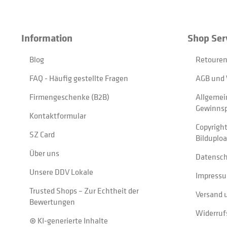
Information
Shop Ser
Blog
Retouren
FAQ - Häufig gestellte Fragen
AGB und 
Firmengeschenke (B2B)
Allgemei
Gewinnsp
Kontaktformular
Copyrigh
SZ Card
Bilduplo
Über uns
Datensc
Unsere DDV Lokale
Impress
Trusted Shops – Zur Echtheit der
Versand 
Bewertungen
Widerruf
⊛ KI-generierte Inhalte