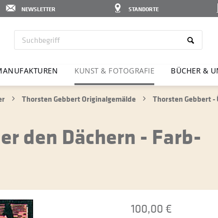
NEWSLETTER
STANDORTE
MANU­FAK­TUREN
KUNST & FOTO­GRAFIE
BÜCHER & U
er
Thorsten Gebbert Originalgemälde
Thorsten Gebbert - 
er den Dächern - Farb-
100,00 €