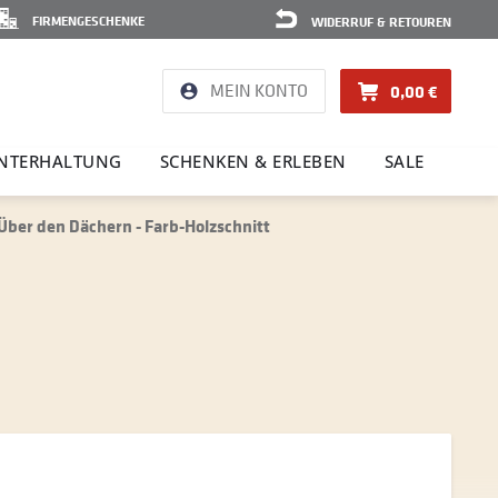
FIRMENGESCHENKE
WIDERRUF & RETOUREN
MEIN KONTO
0,00 €
NTER­HAL­TUNG
SCHENKEN & ERLEBEN
SALE
Über den Dächern - Farb-Holzschnitt