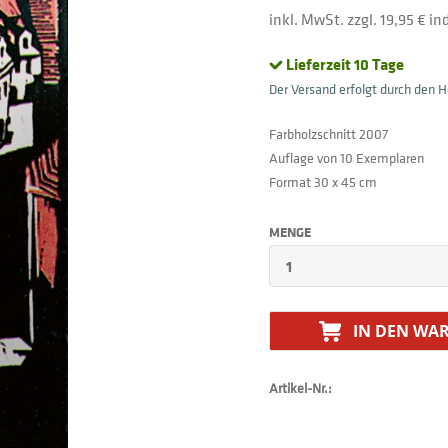
inkl. MwSt. zzgl. 19,95 € i
Lieferzeit 10 Tage
Der Versand erfolgt durch den He
Farbholzschnitt 2007
Auflage von 10 Exemplaren
Format 30 x 45 cm
MENGE
IN DEN
WAR
Artikel-Nr.: