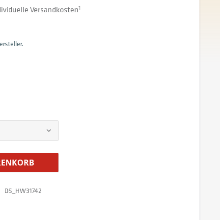
ndividuelle Versandkosten
1
rsteller.
ENKORB
DS_HW31742