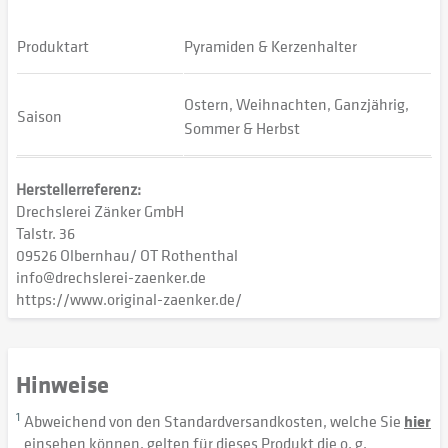
Produktart
Pyramiden & Kerzenhalter
Ostern, Weihnachten, Ganzjährig,
Saison
Sommer & Herbst
Herstellerreferenz:
Drechslerei Zänker GmbH
Talstr. 36
09526 Olbernhau/ OT Rothenthal
info@drechslerei-zaenker.de
https://www.original-zaenker.de/
Hinweise
1
Abweichend von den Standardversandkosten, welche Sie
hier
einsehen können, gelten für dieses Produkt die o. g.