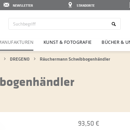
NEWSLETTER
STANDORTE
MANU­FAK­TUREN
KUNST & FOTO­GRAFIE
BÜCHER & U
DREGENO
Räuchermann Schwibbogenhändler
bogenhändler
93,50 €