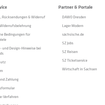
vice
Partner & Portale
, Rücksendungen & Widerruf
DAWO Dresden
Widerrufsbelehrung
Lager Modern
ne Bedingungen für
sächsische.de
iele
SZ Jobs
t- und Design-Hinweise bei
SZ Reisen
ads
SZ Ticketservice
hutz
Wirtschaft in Sachsen
um
und Zahlung
sformular
e-Verfahren