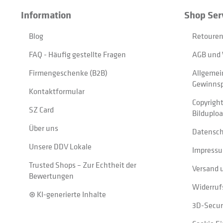
Information
Shop Ser
Blog
Retouren
FAQ - Häufig gestellte Fragen
AGB und 
Firmengeschenke (B2B)
Allgemei
Gewinnsp
Kontaktformular
Copyrigh
SZ Card
Bilduplo
Über uns
Datensc
Unsere DDV Lokale
Impress
Trusted Shops – Zur Echtheit der
Versand 
Bewertungen
Widerruf
⊛ KI-generierte Inhalte
3D-Secur