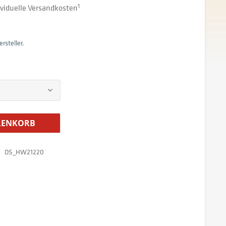
dividuelle Versandkosten
1
rsteller.
ENKORB
DS_HW21220