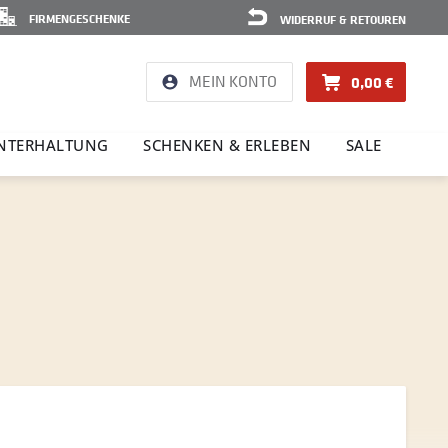
FIRMENGESCHENKE
WIDERRUF & RETOUREN
MEIN KONTO
0,00 €
NTER­HAL­TUNG
SCHENKEN & ERLEBEN
SALE