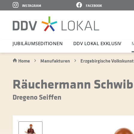
INSTAGRAM
FACEBOOK
JUBI­LÄ­UMS­E­DI­TIONEN
DDV LOKAL EXKLUSIV
Home
Manufakturen
Erzgebirgische Volkskunst
Räuchermann Schwib
Dregeno Seiffen