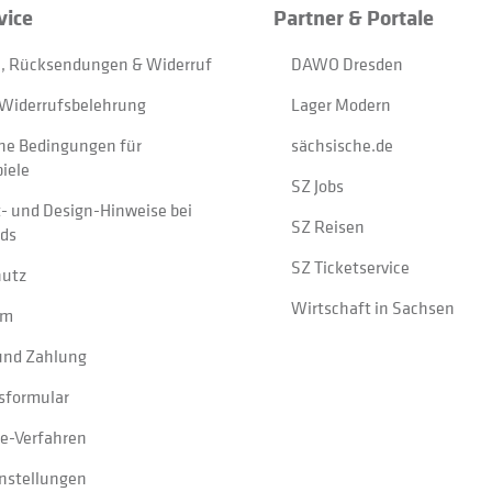
vice
Partner & Portale
, Rücksendungen & Widerruf
DAWO Dresden
Widerrufsbelehrung
Lager Modern
ne Bedingungen für
sächsische.de
iele
SZ Jobs
t- und Design-Hinweise bei
SZ Reisen
ads
SZ Ticketservice
hutz
Wirtschaft in Sachsen
um
und Zahlung
sformular
e-Verfahren
instellungen