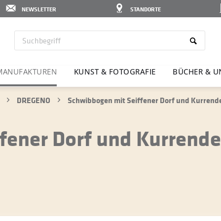
NEWSLETTER
STANDORTE
MANU­FAK­TUREN
KUNST & FOTO­GRAFIE
BÜCHER & U
DREGENO
Schwibbogen mit Seiffener Dorf und Kurrende,
fener Dorf und Kurrende