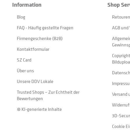
Information
Shop Ser
Blog
Retouren
FAQ - Häufig gestellte Fragen
AGB und 
Firmengeschenke (B2B)
Allgemei
Gewinnsp
Kontaktformular
Copyrigh
SZ Card
Bilduplo
Über uns
Datensc
Unsere DDV Lokale
Impress
Trusted Shops – Zur Echtheit der
Versand 
Bewertungen
Widerruf
⊛ KI-generierte Inhalte
3D-Secur
Cookie E