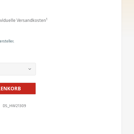
dividuelle Versandkosten
1
rsteller.
ENKORB
DS_HW21309