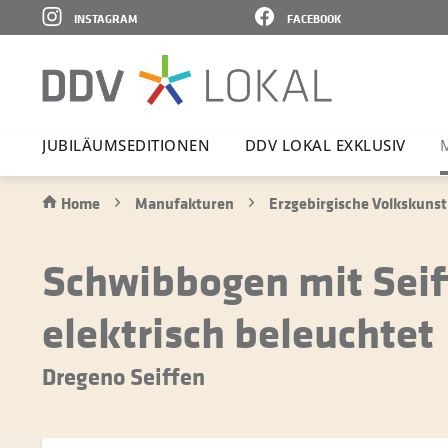
INSTAGRAM
FACEBOOK
JUBI­LÄ­UMS­E­DI­TIONEN
DDV LOKAL EXKLUSIV
Home
Manufakturen
Erzgebirgische Volkskunst
Schwibbogen mit Seif
elektrisch beleuchtet
Dregeno Seiffen