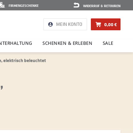
FIRMENGESCHENKE
WIDERRUF & RETOUREN
MEIN KONTO
0,00 €
NTER­HAL­TUNG
SCHENKEN & ERLEBEN
SALE
 elektrisch beleuchtet
,