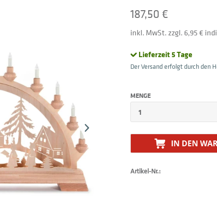
187,50 €
inkl. MwSt. zzgl. 6,95 € in
Lieferzeit 5 Tage
Der Versand erfolgt durch den He
MENGE
IN DEN
WAR
Artikel-Nr.: