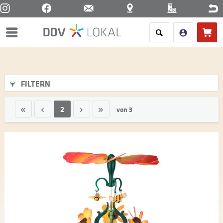
Menü
FILTERN
2
von
3