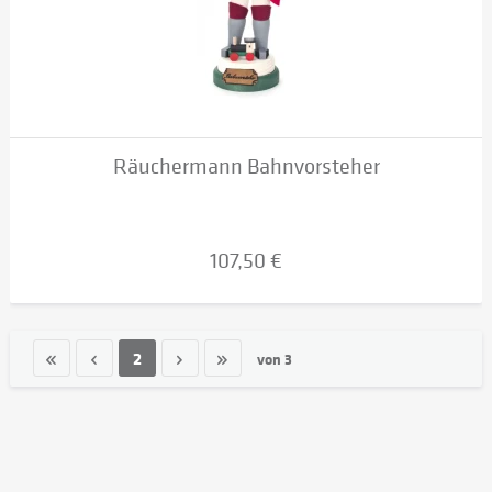
Räuchermann Bahnvorsteher
107,50 €
2
von
3