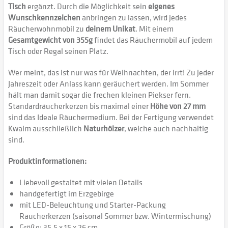
Tisch
ergänzt. Durch die Möglichkeit sein
eigenes
Wunschkennzeichen
anbringen zu lassen, wird jedes
Räucherwohnmobil zu
deinem Unikat
. Mit einem
Gesamtgewicht von 355g
findet das Räuchermobil auf jedem
Tisch oder Regal seinen Platz.
Wer meint, das ist nur was für Weihnachten, der irrt! Zu jeder
Jahreszeit oder Anlass kann geräuchert werden. Im Sommer
hält man damit sogar die frechen kleinen Piekser fern.
Standardräucherkerzen bis maximal einer
Höhe von 27 mm
sind das Ideale Räuchermedium. Bei der Fertigung verwendet
Kwalm ausschließlich
Naturhölzer
, welche auch nachhaltig
sind.
Produktinformationen:
Liebevoll gestaltet mit vielen Details
handgefertigt im Erzgebirge
mit LED-Beleuchtung und Starter-Packung
Räucherkerzen (saisonal Sommer bzw. Wintermischung)
Größe: 35,5 x 15 x 26 cm