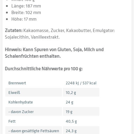
Länge: 187 mm
Breite: 102 mm
Höhe: 17 mm
Zutaten:
Kakaomasse, Zucker, Kakaobutter, Emulgator:
Sojalecithin, Vanilleextrakt.
Hinweis: Kann Spuren von Gluten, Soja, Milch und
Schalenfrüchten enthalten.
Durchschnittliche Nährwerte pro 100 g:
Brennwert
2248 kJ / 537 kcal
Eiweiß
10,2 g
Kohlenhydrate
24 g
- davon Zucker
19 g
Fett
40,5 g
- davon gesättigte Fettsäuren
24,3 g