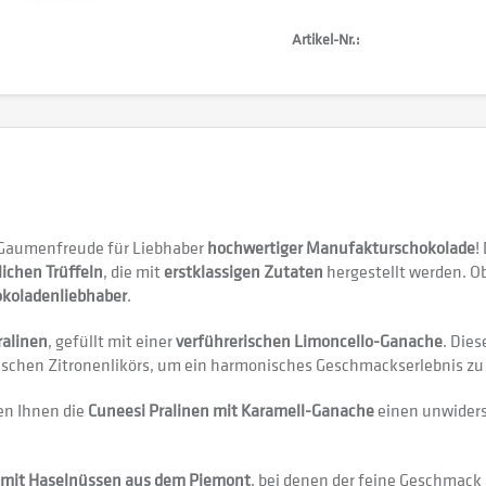
Artikel-Nr.:
 Gaumenfreude für Liebhaber
hochwertiger Manufakturschokolade
!
lichen Trüffeln
, die mit
erstklassigen Zutaten
hergestellt werden. O
koladenliebhaber
.
ralinen
, gefüllt mit einer
verführerischen Limoncello-Ganache
. Die
enischen Zitronenlikörs, um ein harmonisches Geschmackserlebnis zu
n Ihnen die
Cuneesi Pralinen mit Karamell-Ganache
einen unwiderst
mit Haselnüssen aus dem Piemont
, bei denen der feine Geschmack