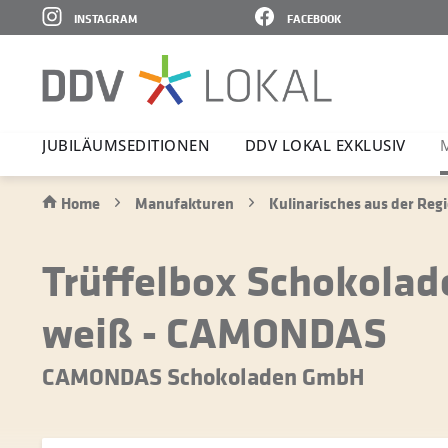
INSTAGRAM
FACEBOOK
JUBI­LÄ­UMS­E­DI­TIONEN
DDV LOKAL EXKLUSIV
Home
Manufakturen
Kulinarisches aus der Reg
Trüffelbox Schokolade
weiß - CAMONDAS
CAMONDAS Schokoladen GmbH