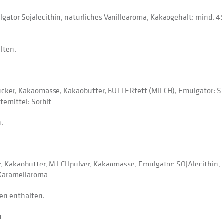
ator Sojalecithin, natürliches Vanillearoma, Kakaogehalt: mind. 45
lten.
cker, Kakaomasse, Kakaobutter, BUTTERfett (MILCH), Emulgator: SO
emittel: Sorbit
.
, Kakaobutter, MILCHpulver, Kakaomasse, Emulgator: SOJAlecithin,
s Karamellaroma
en enthalten.
n