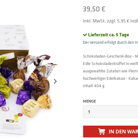
39,50 €
inkl. MwSt. zzgl. 5,95 € in
Lieferzeit ca. 5 Tage
Der Versand erfolgt durch den He
Schokoladen-Geschenk-Box - Mi
Edle Schokoladentrüffel in wei
ausgewählte Zutaten wie Piemo
hochwertiger Edelkakao - Kaka
Inhalt 404 g
MENGE
IN DEN
WAR