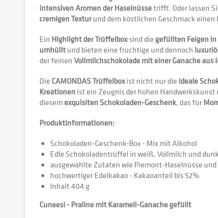
intensiven Aromen der Haselnüsse
trifft. Oder lassen S
cremigen Textur
und dem köstlichen Geschmack einen b
Ein
Highlight der Trüffelbox
sind die
gefüllten Feigen i
umhüllt
und bieten eine fruchtige und dennoch
luxuri
der feinen
Vollmilchschokolade mit einer Ganache aus 
Die
CAMONDAS Trüffelbox
ist nicht nur die
ideale Scho
Kreationen
ist ein Zeugnis der hohen Handwerkskunst
diesem
exquisiten Schokoladen-Geschenk
, das für
Mom
Produktinformationen:
Schokoladen-Geschenk-Box - Mix mit Alkohol
Edle Schokoladentrüffel in weiß, Vollmilch und du
ausgewählte Zutaten wie Piemont-Haselnüsse und 
hochwertiger Edelkakao - Kakaoanteil bis 52%
Inhalt 404 g
Cuneesi - Praline mit Karamell-Ganache gefüllt