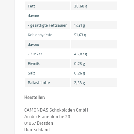
Fett
30,60 g
davon:
- gesättigte Fettsäuren
17,21 g
Kohlenhydrate
51,63 g
davon:
- Zucker
46,87 g
Eiweiß
0,23 g
Salz
0,26 g
Ballaststoffe
2,68 g
Hersteller:
CAMONDAS Schokoladen GmbH
An der Frauenkirche 20
01067 Dresden
Deutschland