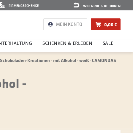
FIRMENGESCHENKE
WIDERRUF & RETOUREN
MEIN KONTO
0,00 €
NTER­HAL­TUNG
SCHENKEN & ERLEBEN
SALE
 Schokoladen-Kreationen - mit Alkohol - weiß - CAMONDAS
hol -