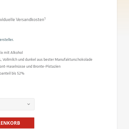
dividuelle Versandkosten
1
rsteller.
x mit Alkohol
ß, Vollmilch und dunkel aus bester Manufakturschokolade
nt-Haselnüsse und Bronte-Pistazien
oanteil bis 52%
ENKORB