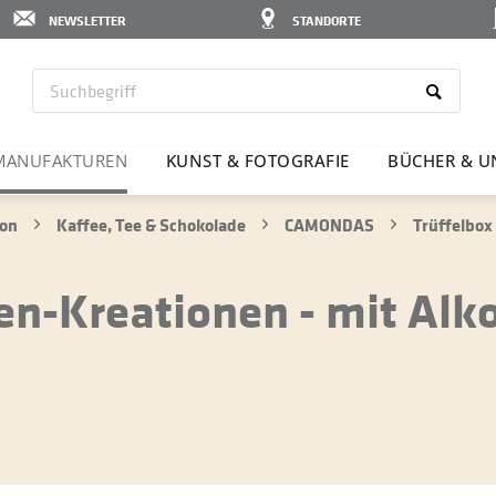
NEWSLETTER
STANDORTE
MANU­FAK­TUREN
KUNST & FOTO­GRAFIE
BÜCHER & U
ion
Kaffee, Tee & Schokolade
CAMONDAS
Trüffelbox
n-Kreationen - mit Alko