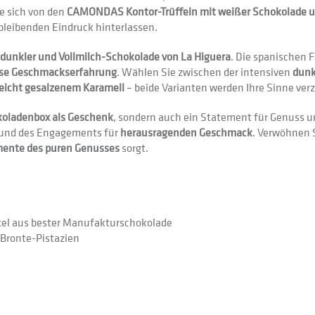
ie sich von den
CAMONDAS Kontor-Trüffeln mit weißer Schokolade und
leibenden Eindruck hinterlassen.
n dunkler und Vollmilch-Schokolade von La Higuera
. Die spanischen
öse Geschmackserfahrung
. Wählen Sie zwischen der intensiven
dunk
leicht gesalzenem Karamell
– beide Varianten werden Ihre Sinne ver
koladenbox als Geschenk
, sondern auch ein Statement für Genuss un
 und des Engagements für
herausragenden Geschmack
. Verwöhnen S
ente des puren Genusses
sorgt.
nkel aus bester Manufakturschokolade
Bronte-Pistazien