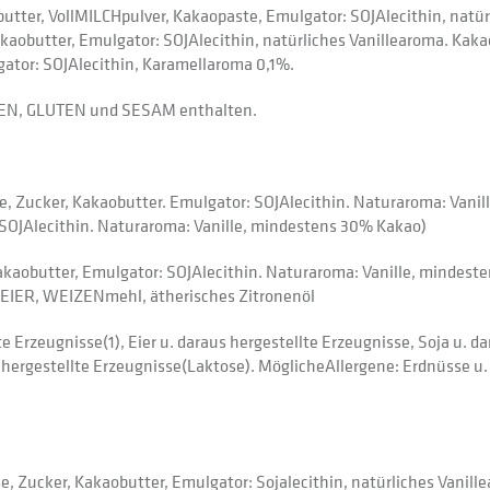
ter, VollMILCHpulver, Kakaopaste, Emulgator: SOJAlecithin, natür
kaobutter, Emulgator: SOJAlecithin, natürliches Vanillearoma. Kaka
ator: SOJAlecithin, Karamellaroma 0,1%.
IEN, GLUTEN und SESAM enthalten.
 Zucker, Kakaobutter. Emulgator: SOJAlecithin. Naturaroma: Vanil
 SOJAlecithin. Naturaroma: Vanille, mindestens 30% Kakao)
Kakaobutter, Emulgator: SOJAlecithin. Naturaroma: Vanille, mindes
, EIER, WEIZENmehl, ätherisches Zitronenöl
e Erzeugnisse(1), Eier u. daraus hergestellte Erzeugnisse, Soja u. d
s hergestellte Erzeugnisse(Laktose). MöglicheAllergene: Erdnüsse u
Zucker, Kakaobutter, Emulgator: Sojalecithin, natürliches Vanill