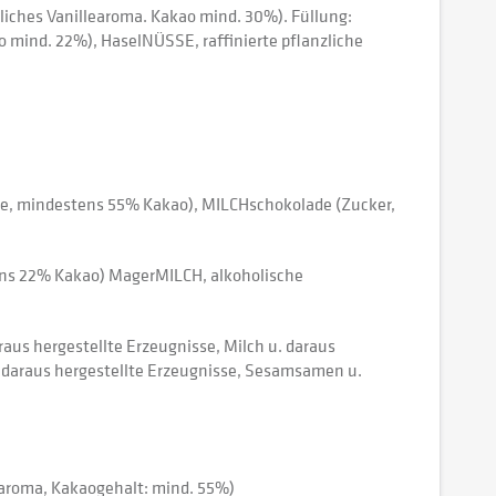
liches Vanillearoma. Kakao mind. 30%). Füllung:
o mind. 22%), HaselNÜSSE, raffinierte pflanzliche
le, mindestens 55% Kakao), MILCHschokolade (Zucker,
tens 22% Kakao) MagerMILCH, alkoholische
araus hergestellte Erzeugnisse, Milch u. daraus
. daraus hergestellte Erzeugnisse, Sesamsamen u.
earoma, Kakaogehalt: mind. 55%)