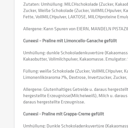
Zutaten: Umhüllung: MILCHschokolade (Zucker, Kakaobut
Zucker, Weiße Schokolade (Zucker, VollMILCHpulver, Ka
Fette, VollMILCHpulver, LAKTOSE, MILCHproteine Emulg
Allergene: Kann Spuren von EIERN, MANDELN PISTAZ
Cuneesi – Praline mit Limoncello-Ganache gefüllt
Umhüllung: dunkle Schokoladenkuvertüre (Kakaomasse,
Kakaobutter, Vollmilchpulver, Kakaomasse. Emulgator:
Füllung: weiße Schokolade (Zucker, VollMILCHpulver, 
Limonenliköraroma 7%, Dextrose, Invertzucker, Zucker
Allergene: Glutenhaltiges Getreide u. daraus hergestellt
hergestellte Erzeugnisse(Milcheiweiß), Milch u. darau
daraus hergestellte Erzeugnisse.
Cuneesi - Praline mit Grappa-Creme gefüllt
Umhüllung: Dunkle Schokoladenkuvertüre (Kakaomasse, 