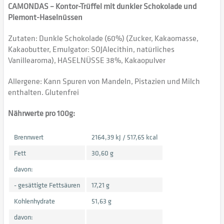
CAMONDAS – Kontor-Trüffel mit dunkler Schokolade und
Piemont-Haselnüssen
Zutaten: Dunkle Schokolade (60%) (Zucker, Kakaomasse,
Kakaobutter, Emulgator: SOJAlecithin, natürliches
Vanillearoma), HASELNÜSSE 38%, Kakaopulver
Allergene: Kann Spuren von Mandeln, Pistazien und Milch
enthalten. Glutenfrei
Nährwerte pro 100g:
Brennwert
2164,39 kJ / 517,65 kcal
Fett
30,60 g
davon:
- gesättigte Fettsäuren
17,21 g
Kohlenhydrate
51,63 g
davon: