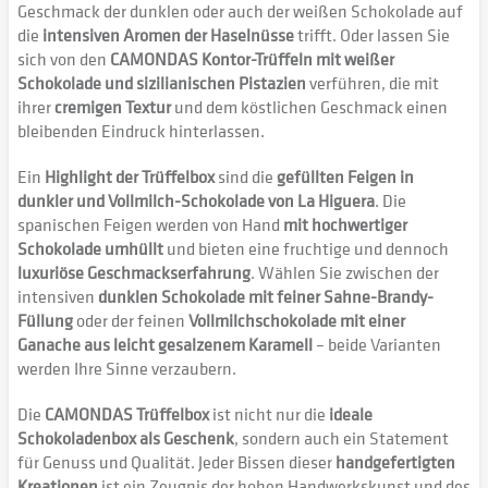
Geschmack der dunklen oder auch der weißen Schokolade auf
die
intensiven Aromen der Haselnüsse
trifft. Oder lassen Sie
sich von den
CAMONDAS Kontor-Trüffeln mit weißer
Schokolade und sizilianischen Pistazien
verführen, die mit
ihrer
cremigen Textur
und dem köstlichen Geschmack einen
bleibenden Eindruck hinterlassen.
Ein
Highlight der Trüffelbox
sind die
gefüllten Feigen in
dunkler und Vollmilch-Schokolade von La Higuera
. Die
spanischen Feigen werden von Hand
mit hochwertiger
Schokolade umhüllt
und bieten eine fruchtige und dennoch
luxuriöse Geschmackserfahrung
. Wählen Sie zwischen der
intensiven
dunklen Schokolade mit feiner Sahne-Brandy-
Füllung
oder der feinen
Vollmilchschokolade mit einer
Ganache aus leicht gesalzenem Karamell
– beide Varianten
werden Ihre Sinne verzaubern.
Die
CAMONDAS Trüffelbox
ist nicht nur die
ideale
Schokoladenbox als Geschenk
, sondern auch ein Statement
für Genuss und Qualität. Jeder Bissen dieser
handgefertigten
Kreationen
ist ein Zeugnis der hohen Handwerkskunst und des