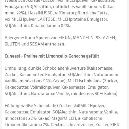
Weiße Schokolade (Zucker, VollMILCHpulver, Kakaobutter,
Emulgator: SOJAlecithin, natürliches Vanillearoma. Kakao
mind. 22%), HaselNÜSSE, raffinierte pflanzliche Fette,
VollMILCHpulver, LAKTOSE, MILCHproteine Emulgator:
SOJAlecithin, Karamellaroma 0,1%.
Allergene: Kann Spuren von EIERN, MANDELN PISTAZIEN,
GLUTEN und SESAM enthalten.
Cuneesi – Praline mit Limoncello-Ganache gefüllt
Umhüllung: dunkle Schokoladenkuvertüre (Kakaomasse,
Zucker, Kakaobutter. Emulgator: SOJAlecithin. Naturaroma:
Vanille, mindestens 55% Kakao), MILCHschokolade (Zucker,
Kakaobutter, Vollmilchpulver, Kakaomasse. Emulgator:
SOJAlecithin. Naturaroma: Vanille, mindestens 30% Kakao)
Füllung: weiße Schokolade (Zucker, VollMILCHpulver,
Kakaobutter, Emulgator: SOJAlecithin. Naturaroma: Vanille,
mindestens 22% Kakao) MagerMILCH, alkoholische
Limonenliköraroma 7%, Dextrose, Invertzucker, Zucker, EIER,