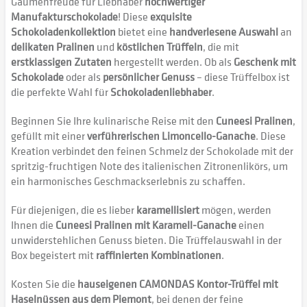
Gaumenfreude für Liebhaber
hochwertiger
Manufakturschokolade
! Diese
exquisite
Schokoladenkollektion
bietet eine
handverlesene Auswahl
an
delikaten Pralinen
und
köstlichen Trüffeln
, die mit
erstklassigen Zutaten
hergestellt werden. Ob als
Geschenk mit
Schokolade
oder als
persönlicher Genuss
– diese Trüffelbox ist
die perfekte Wahl für
Schokoladenliebhaber
.
Beginnen Sie Ihre kulinarische Reise mit den
Cuneesi Pralinen
,
gefüllt mit einer
verführerischen Limoncello-Ganache
. Diese
Kreation verbindet den feinen Schmelz der Schokolade mit der
spritzig-fruchtigen Note des italienischen Zitronenlikörs, um
ein harmonisches Geschmackserlebnis zu schaffen.
Für diejenigen, die es lieber
karamellisiert
mögen, werden
Ihnen die
Cuneesi Pralinen mit Karamell-Ganache
einen
unwiderstehlichen Genuss bieten. Die Trüffelauswahl in der
Box begeistert mit
raffinierten Kombinationen
.
Kosten Sie die
hauseigenen CAMONDAS Kontor-Trüffel mit
Haselnüssen aus dem Piemont
, bei denen der feine