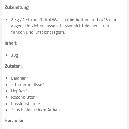
Zubereitung
:
2,5g / 1 EL mit 200ml Wasser überbrühen und ca 15 min
abgedeckt ziehen lassen. Besser nicht riechen – nur
trinken und luftdicht lagern.
Inhalt:
30g
Zutaten:
Baldrian*
Zitronenmelisse*
Hopfen*
Rosenblüten*
Passionsblume*
*aus biologischem Anbau
Hersteller: