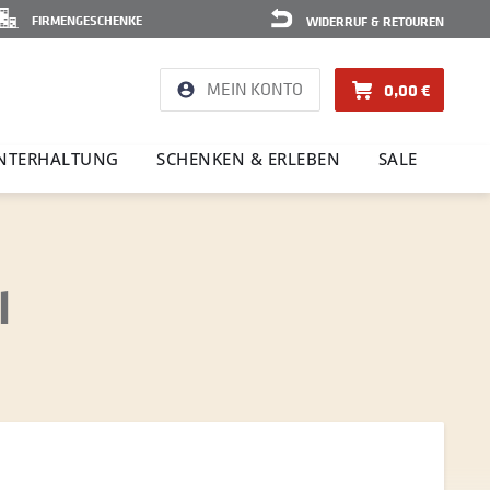
FIRMENGESCHENKE
WIDERRUF & RETOUREN
MEIN KONTO
0,00 €
NTER­HAL­TUNG
SCHENKEN & ERLEBEN
SALE
l