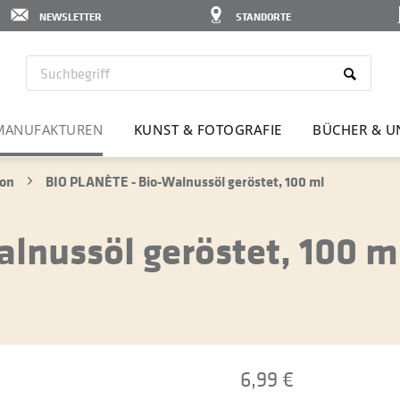
NEWSLETTER
STANDORTE
MANU­FAK­TUREN
KUNST & FOTO­GRAFIE
BÜCHER & U
ion
BIO PLANÈTE - Bio-Walnussöl geröstet, 100 ml
lnussöl geröstet, 100 m
6,99 €