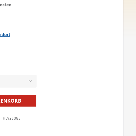
kosten
ndort
ENKORB
HW25083