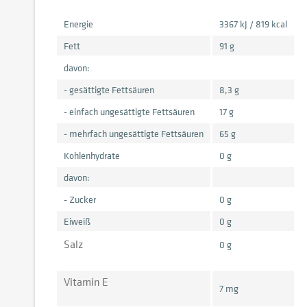
Energie
3367 kJ / 819 kcal
Fett
91 g
davon:
- gesättigte Fettsäuren
8,3 g
- einfach ungesättigte Fettsäuren
17 g
- mehrfach ungesättigte Fettsäuren
65 g
Kohlenhydrate
0 g
davon:
- Zucker
0 g
Eiweiß
0 g
Salz
0 g
Vitamin E
7 mg