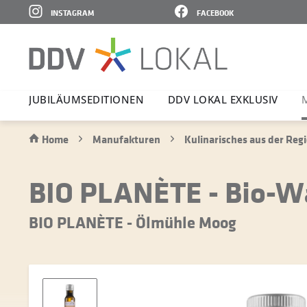
INSTAGRAM
FACEBOOK
JUBI­LÄ­UMS­E­DI­TIONEN
DDV LOKAL EXKLUSIV
Home
Manufakturen
Kulinarisches aus der Reg
BIO PLANÈTE - Bio-Wa
BIO PLANÈTE - Ölmühle Moog