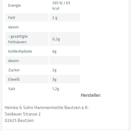
265 kJ / 63
Energie
kcal
Fett
2 g
davon:
- gesättigte
0,2g
Fettsäuren
Kohlenhydrate
6g
davon:
Zucker
2g
Eiweiß
3g
Salz
1,2g
Hersteller:
Heinke & Sohn Hammermühle Bautzen e.K.
Seidauer Strasse 2
02625 Bautzen