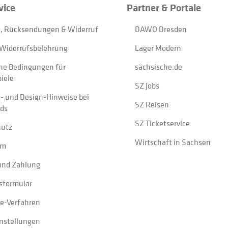
vice
Partner & Portale
, Rücksendungen & Widerruf
DAWO Dresden
Widerrufsbelehrung
Lager Modern
ne Bedingungen für
sächsische.de
iele
SZ Jobs
t- und Design-Hinweise bei
SZ Reisen
ads
SZ Ticketservice
hutz
Wirtschaft in Sachsen
um
und Zahlung
sformular
e-Verfahren
instellungen