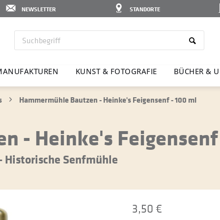
NEWSLETTER
STANDORTE
MANU­FAK­TUREN
KUNST & FOTO­GRAFIE
BÜCHER & U
s
Hammermühle Bautzen - Heinke's Feigensenf - 100 ml
- Heinke's Feigensenf 
 Historische Senfmühle
3,50 €