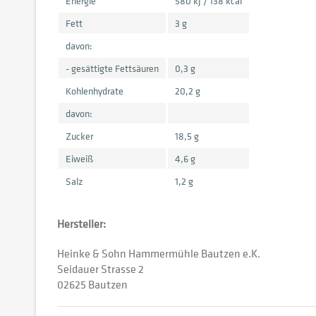
Energie
580 kJ / 138 kcal
Fett
3 g
davon:
- gesättigte Fettsäuren
0,3 g
Kohlenhydrate
20,2 g
davon:
Zucker
18,5 g
Eiweiß
4,6 g
Salz
1,2 g
Hersteller:
Heinke & Sohn Hammermühle Bautzen e.K.
Seidauer Strasse 2
02625 Bautzen