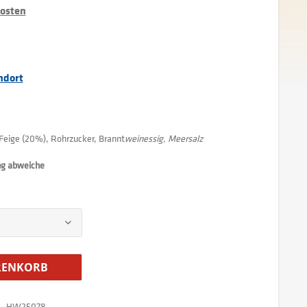
kosten
ndort
Feige (20%), Rohrzucker, Brannt
weinessig, Meersalz
ng abweiche
ENKORB
HW25078