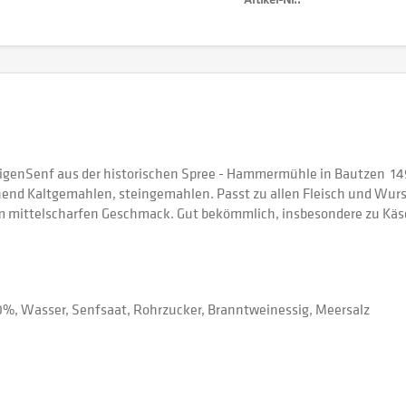
eigenSenf aus der historischen Spree - Hammermühle in Bautzen 1493 
nend Kaltgemahlen, steingemahlen. Passt zu allen Fleisch und Wurs
m mittelscharfen Geschmack. Gut bekömmlich, insbesondere zu Käs
0%, Wasser, Senfsaat, Rohrzucker, Branntweinessig, Meersalz