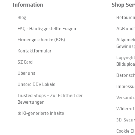
Information
Shop Ser
Blog
Retouren
FAQ - Häufig gestellte Fragen
AGB und 
Firmengeschenke (B2B)
Allgemei
Gewinnsp
Kontaktformular
Copyrigh
SZ Card
Bilduplo
Über uns
Datensc
Unsere DDV Lokale
Impress
Trusted Shops – Zur Echtheit der
Versand 
Bewertungen
Widerruf
⊛ KI-generierte Inhalte
3D-Secur
Cookie E