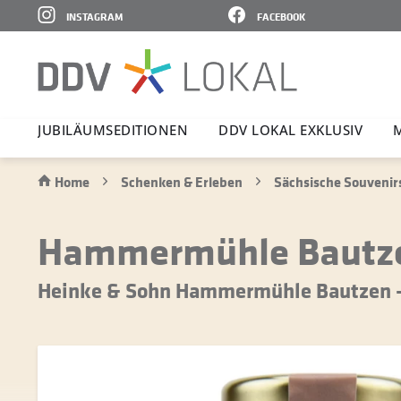
INSTAGRAM
FACEBOOK
JUBI­LÄ­UMS­E­DI­TIONEN
DDV LOKAL EXKLUSIV
Home
Schenken & Erleben
Sächsische Souvenir
Hammermühle Bautzen 
Heinke & Sohn Hammermühle Bautzen –