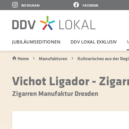
INSTAGRAM
FACEBOOK
JUBI­LÄ­UMS­E­DI­TIONEN
DDV LOKAL EXKLUSIV
Home
Manufakturen
Kulinarisches aus der Reg
Vichot Ligador - Zigar
Zigarren Manufaktur Dresden