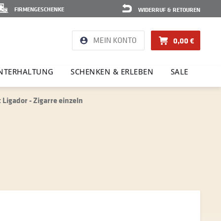
FIRMENGESCHENKE
WIDERRUF & RETOUREN
MEIN KONTO
0,00 €
NTER­HAL­TUNG
SCHENKEN & ERLEBEN
SALE
 Ligador - Zigarre einzeln