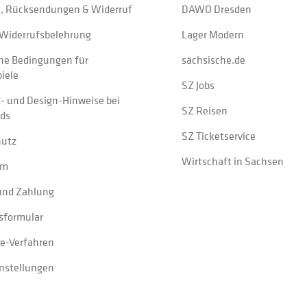
, Rücksendungen & Widerruf
DAWO Dresden
Widerrufsbelehrung
Lager Modern
ne Bedingungen für
sächsische.de
iele
SZ Jobs
t- und Design-Hinweise bei
SZ Reisen
ads
SZ Ticketservice
hutz
Wirtschaft in Sachsen
um
und Zahlung
sformular
e-Verfahren
instellungen