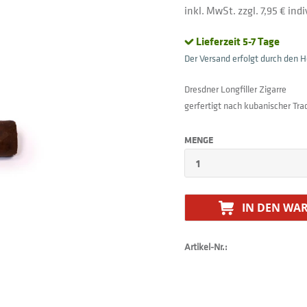
inkl. MwSt. zzgl. 7,95 € in
Lieferzeit 5-7 Tage
Der Versand erfolgt durch den He
Dresdner Longfiller Zigarre
gerfertigt nach kubanischer Trad
MENGE
IN DEN
WAR
Artikel-Nr.: