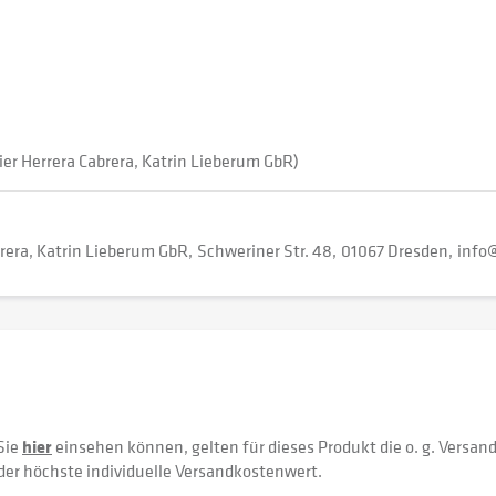
ier Herrera Cabrera, Katrin Lieberum GbR)
brera, Katrin Lieberum GbR
Schweriner Str. 48
01067 Dresden
info
Sie
hier
einsehen können, gelten für dieses Produkt die o. g. Versan
der höchste individuelle Versandkostenwert.