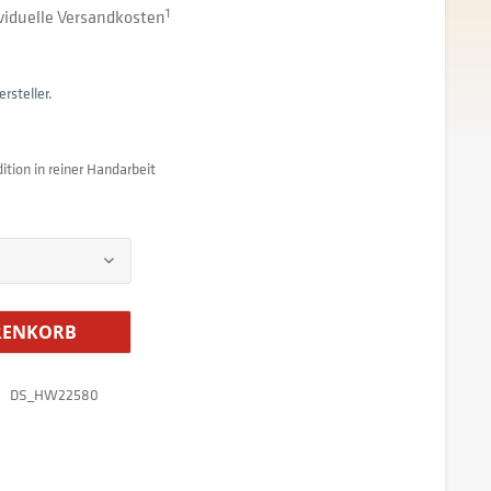
dividuelle Versandkosten
1
rsteller.
ition in reiner Handarbeit
ENKORB
DS_HW22580