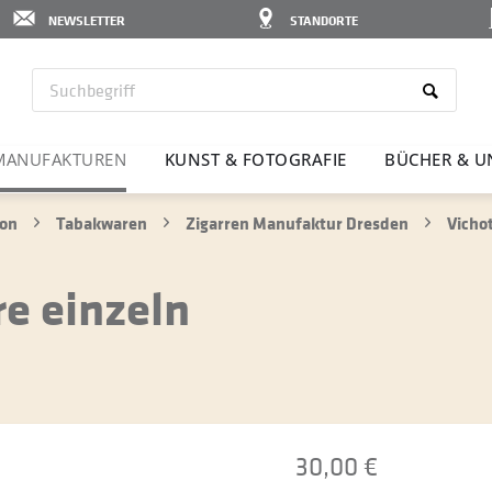
NEWSLETTER
STANDORTE
MANU­FAK­TUREN
KUNST & FOTO­GRAFIE
BÜCHER & U
ion
Tabakwaren
Zigarren Manufaktur Dresden
Vichot
re einzeln
30,00 €