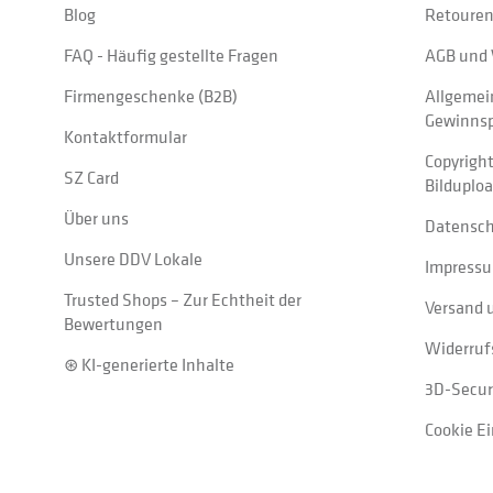
Blog
Retouren
FAQ - Häufig gestellte Fragen
AGB und 
Firmengeschenke (B2B)
Allgemei
Gewinnsp
Kontaktformular
Copyrigh
SZ Card
Bilduplo
Über uns
Datensc
Unsere DDV Lokale
Impress
Trusted Shops – Zur Echtheit der
Versand 
Bewertungen
Widerruf
⊛ KI-generierte Inhalte
3D-Secur
Cookie E