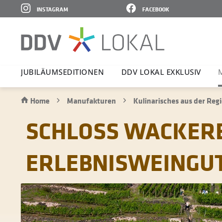
INSTAGRAM
FACEBOOK
JUBI­LÄ­UMS­E­DI­TIONEN
DDV LOKAL EXKLUSIV
Home
Manufakturen
Kulinarisches aus der Reg
SCHLOSS WACKERB
ERLEBNISWEINGU