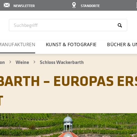
NEWSLETTER
STANDORTE
MANU­FAK­TUREN
KUNST & FOTO­GRAFIE
BÜCHER & U
ion
Weine
Schloss Wackerbarth
ARTH – EUROPAS ER
T