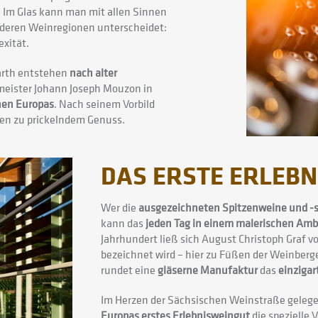
. Im Glas kann man mit allen Sinnen
deren Weinregionen unterscheidet:
exität.
arth entstehen
nach alter
ermeister Johann Joseph Mouzon in
nen Europas
. Nach seinem Vorbild
ben zu prickelndem Genuss.
DAS ERSTE ERLEB
Wer die
ausgezeichneten Spitzenweine und -
kann das
jeden Tag in einem malerischen Amb
Jahrhundert ließ sich August Christoph Graf v
bezeichnet wird – hier zu Füßen der Weinberg
rundet eine
gläserne Manufaktur
das
einzigar
Im Herzen der Sächsischen Weinstraße geleg
Europas erstes Erlebnisweingut
die spezielle 