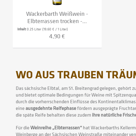
Wackerbarth Weißwein -
Elbterrassen trocken -...
Inhalt
0.25 Liter
(19,60 € / 1 Liter)
4,90 €
WO AUS TRAUBEN TRÄU
Das sächsische Elbtal, am 51. Breitengrad gelegen, gehört 
und bietet optimale Bedingungen für Weine mit Spitzenqual
durch die vorherrschenden Einflüsse des Kontinentalklima
eine
ausgedehnte Reifephase
fördern ausgeprägte Fruchtar
die späte Reife behalten diese zudem
ihre natürliche Frisch
Für die
Weinreihe „Elbterrassen“
hat Wackerbarths Kellerme
Weinberge an der Sächsischen Weinstraße miteinander ver