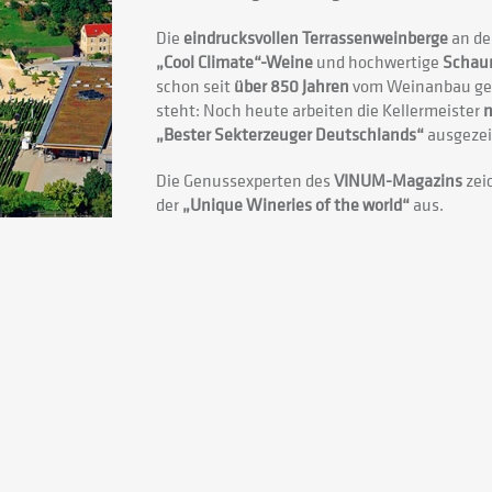
Die
eindrucksvollen Terrassenweinberge
an de
„Cool Climate“-Weine
und hochwertige
Schau
schon seit
über 850 Jahren
vom Weinanbau gepr
steht: Noch heute arbeiten die Kellermeister
n
„Bester Sekterzeuger Deutschlands“
ausgezei
Die Genussexperten des
VINUM-Magazins
zei
der
„Unique Wineries of the world“
aus.