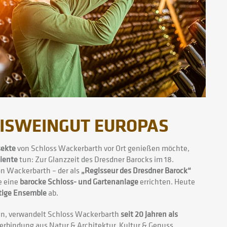
NISWEINGUT EUROPAS
sekte
von Schloss Wackerbarth vor Ort genießen möchte,
iente
tun: Zur Glanzzeit des Dresdner Barocks im 18.
on Wackerbarth – der als
„Regisseur des Dresdner Barock“
e eine
barocke Schloss- und Gartenanlage
errichten. Heute
tige Ensemble
ab.
en, verwandelt Schloss Wackerbarth
seit 20 Jahren als
Verbindung aus Natur & Architektur, Kultur & Genuss,