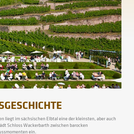
SGESCHICHTE
 liegt im sächsischen Elbtal eine der kleinsten, aber auch
 lädt Schloss Wackerbarth zwischen barocken
nussmomenten ein.