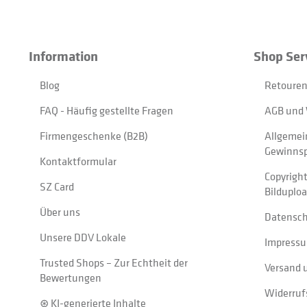
Information
Shop Ser
Blog
Retouren
FAQ - Häufig gestellte Fragen
AGB und 
Firmengeschenke (B2B)
Allgemei
Gewinnsp
Kontaktformular
Copyrigh
SZ Card
Bilduplo
Über uns
Datensc
Unsere DDV Lokale
Impress
Trusted Shops – Zur Echtheit der
Versand 
Bewertungen
Widerruf
⊛ KI-generierte Inhalte