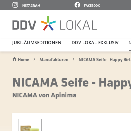
INSTAGRAM
FACEBOOK
JUBI­LÄ­UMS­E­DI­TIONEN
DDV LOKAL EXKLUSIV
Home
Manufakturen
NICAMA Seife - Happy Bir
NICAMA Seife - Happy
NICAMA von Apinima