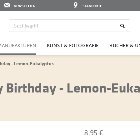
NEWSLETTER
STANDORTE
MANU­FAK­TUREN
KUNST & FOTO­GRAFIE
BÜCHER & U
thday - Lemon-Eukalyptus
 Birthday - Lemon-Euka
8,95 €