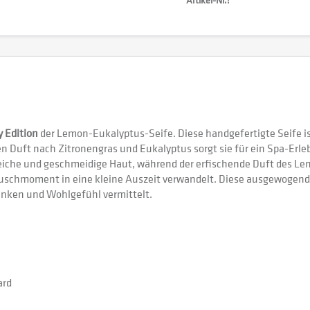
y Edition
der Lemon-Eukalyptus-Seife. Diese handgefertigte Seife ist
 Duft nach Zitronengras und Eukalyptus sorgt sie für ein Spa-Erle
 weiche und geschmeidige Haut, während der erfischende Duft des Le
 Duschmoment in eine kleine Auszeit verwandelt. Diese ausgewogen
anken und Wohlgefühl vermittelt.
ard