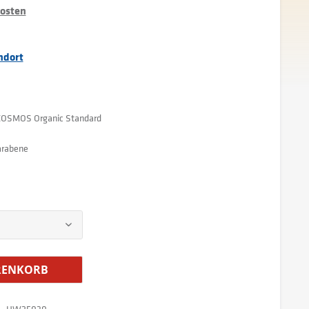
kosten
ndort
k COSMOS Organic Standard
arabene
ENKORB
HW25030