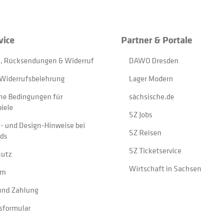
vice
Partner & Portale
, Rücksendungen & Widerruf
DAWO Dresden
Widerrufsbelehrung
Lager Modern
ne Bedingungen für
sächsische.de
iele
SZ Jobs
t- und Design-Hinweise bei
SZ Reisen
ads
SZ Ticketservice
hutz
Wirtschaft in Sachsen
um
und Zahlung
sformular