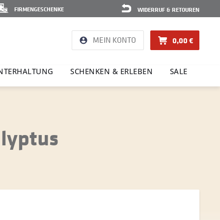
FIRMENGESCHENKE
WIDERRUF & RETOUREN
MEIN KONTO
0,00 €
NTER­HAL­TUNG
SCHENKEN & ERLEBEN
SALE
lyptus