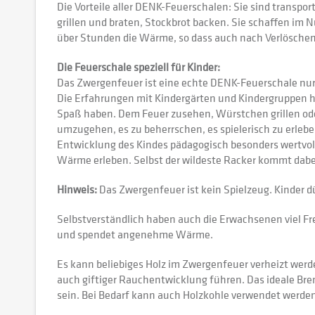
Die Vorteile aller DENK-Feuerschalen: Sie sind transp
grillen und braten, Stockbrot backen. Sie schaffen im 
über Stunden die Wärme, so dass auch nach Verlöschen
Die Feuerschale speziell für Kinder:
Das Zwergenfeuer ist eine echte DENK-Feuerschale nur
Die Erfahrungen mit Kindergärten und Kindergruppen 
Spaß haben. Dem Feuer zusehen, Würstchen grillen oder 
umzugehen, es zu beherrschen, es spielerisch zu erleben
Entwicklung des Kindes pädagogisch besonders wertvoll.
Wärme erleben. Selbst der wildeste Racker kommt dabei 
Hinweis:
Das Zwergenfeuer ist kein Spielzeug. Kinder d
Selbstverständlich haben auch die Erwachsenen viel Fr
und spendet angenehme Wärme.
Es kann beliebiges Holz im Zwergenfeuer verheizt werde
auch giftiger Rauchentwicklung führen. Das ideale Bren
sein. Bei Bedarf kann auch Holzkohle verwendet werde