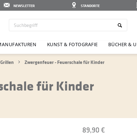
NEWSLETTER
STANDORTE
MANU­FAK­TUREN
KUNST & FOTO­GRAFIE
BÜCHER & U
Grillen
Zwergenfeuer - Feuerschale für Kinder
chale für Kinder
89,90 €