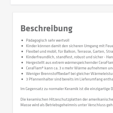
Beschreibung
Pädagogisch sehr wertvoll
Kinder können damit den sicheren Umgang mit Feue
Flexibel und mobil, für Balkon, Terrasse, Garten, Str
Kinderfreundlich, standfest, robust und sicher - H
Hergestellt aus extrem wärmespeichernder CeraFl
CeraFlam® kann ca. 3 x mehr Wärme aufnehmen und 
Weniger Brennstoffbedarf bei gleicher Wärmeleistun
3 Pfannenhalter sind bereits im Lieferumfang enth
Im Gegensatz zu normaler Keramik ist die einzigartig
Die keramischen Hitzeschutzplatten der amerikanisch
Masse wird als Betriebsgeheimnis unter Verschluss gehal