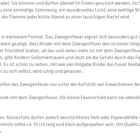
ortabel, Sie können und dürfen überall im Freien geschürt werden,
Nu eine einmalige Stimmung, ein wundervolles Licht, eine wohlige W
 der Flamme jeder kühle Abend zu einer lauschigen Nacht wird.
 in kleinerem Format. Das Zwergenfeuer eignet sich besonders gut
haben gezeigt, dass Kinder mit dem Zwergenfeuer den sicheren Umg
Stockbrot braten, all das und vieles mehr ist mit dem Zwergenfeuer
, gibt Kindern Selbstvertrauen und lässt sie die Gefahr durch das F
 Es ist schön zu sehen, mit wie viel Hingabe Kinder das Feuer beob
zu sich selbst, wird ruhig und gelassen.
ürfen das Zwergenfeuer nur unter der Aufsicht von Erwachsenen ben
eude mit dem Zwergenfeuer. Als kleine Feuerschale kann sie überall
n. Keinesfalls dürfen jedoch beschichtetes Holz oder Papierabfälle
nholz sollte ca. 15 cm lang und klein aufgespalten sein. Um Qualm 
n.