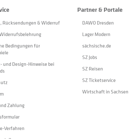
vice
Partner & Portale
, Rücksendungen & Widerruf
DAWO Dresden
Widerrufsbelehrung
Lager Modern
ne Bedingungen für
sächsische.de
iele
SZ Jobs
t- und Design-Hinweise bei
SZ Reisen
ads
SZ Ticketservice
hutz
Wirtschaft in Sachsen
um
und Zahlung
sformular
e-Verfahren