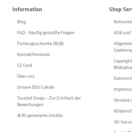
Information
Shop Ser
Blog
Retouren
FAQ - Häufig gestellte Fragen
AGB und 
Firmengeschenke (B2B)
Allgemei
Gewinnsp
Kontaktformular
Copyrigh
SZ Card
Bilduplo
Über uns
Datensc
Unsere DDV Lokale
Impress
Trusted Shops – Zur Echtheit der
Versand 
Bewertungen
Widerruf
⊛ KI-generierte Inhalte
3D-Secur