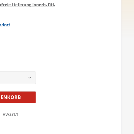
reie Lieferung innerh. Dtl.
ndort
ENKORB
HW23171