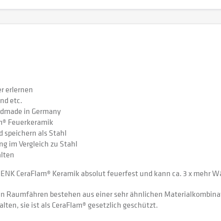
r erlernen
and etc.
andmade in Germany
am® Feuerkeramik
speichern als Stahl
g im Vergleich zu Stahl
alten
e DENK CeraFlam® Keramik absolut feuerfest und kann ca. 3 x mehr 
en Raumfähren bestehen aus einer sehr ähnlichen Materialkombinat
ten, sie ist als CeraFlam® gesetzlich geschützt.