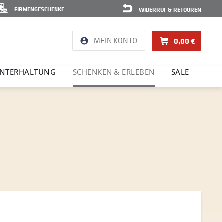
FIRMENGESCHENKE
WIDERRUF & RETOUREN
MEIN KONTO
0,00 €
NTER­HAL­TUNG
SCHENKEN & ERLEBEN
SALE