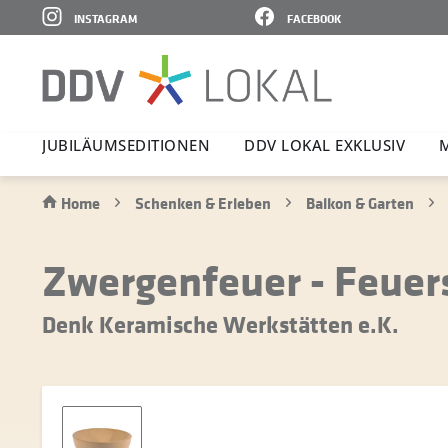
INSTAGRAM
FACEBOOK
JUBI­LÄ­UMS­E­DI­TIONEN
DDV LOKAL EXKLUSIV
Home
Schenken & Erleben
Balkon & Garten
Zwergenfeuer - Feuers
Denk Keramische Werkstätten e.K.