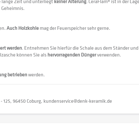
e lange Zeit und unterliegt
keiner Alterung
. CeraFlam® ist in der Lag
s Geheimnis.
en.
Auch Holzkohle
mag der Feuerspeicher sehr gerne.
eert werden
. Entnehmen Sie hierfür die Schale aus dem Ständer und l
olzasche können Sie als
hervorragenden Dünger
verwenden.
ung betrieben
werden.
 - 125
96450 Coburg
kundenservice@denk-keramik.de