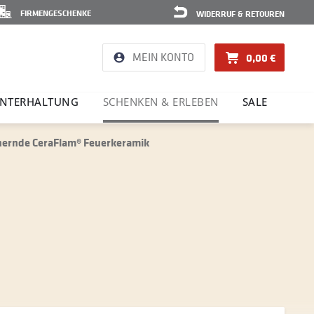
FIRMENGESCHENKE
WIDERRUF & RETOUREN
MEIN KONTO
0,00 €
NTER­HAL­TUNG
SCHENKEN & ERLEBEN
SALE
chernde CeraFlam® Feuerkeramik