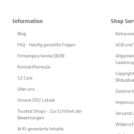
Information
Shop Ser
Blog
Retouren
FAQ - Häufig gestellte Fragen
AGB und 
Firmengeschenke (B2B)
Allgemei
Gewinnsp
Kontaktformular
Copyrigh
SZ Card
Bilduplo
Über uns
Datensc
Unsere DDV Lokale
Impress
Trusted Shops – Zur Echtheit der
Versand 
Bewertungen
Widerruf
⊛ KI-generierte Inhalte