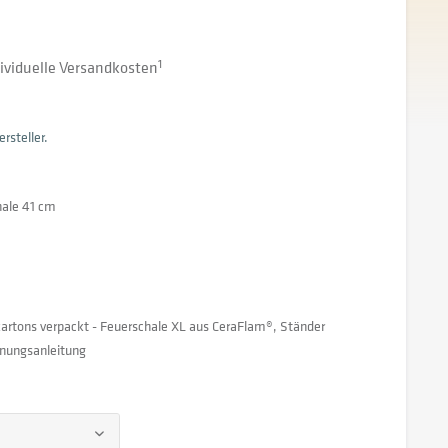
ndividuelle Versandkosten
1
rsteller.
ale 41 cm
artons verpackt - Feuerschale XL aus CeraFlam®, Ständer
enungsanleitung