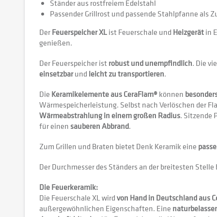
Ständer aus rostfreiem Edelstahl
Passender Grillrost und passende Stahlpfanne als Zu
Der
Feuerspeicher XL
ist Feuerschale und
Heizgerät
in 
genießen.
Der Feuerspeicher ist
robust und unempfindlich
. Die v
einsetzbar
und
leicht zu transportieren
.
Die
Keramikelemente aus CeraFlam®
können
besonder
Wärmespeicherleistung. Selbst nach Verlöschen der 
Wärmeabstrahlung in einem großen Radius
. Sitzende
für einen
sauberen Abbrand
.
Zum Grillen und Braten bietet Denk Keramik eine
passe
Der Durchmesser des Ständers an der breitesten Stelle 
Die Feuerkeramik:
Die Feuerschale XL wird
von Hand in Deutschland aus 
außergewöhnlichen Eigenschaften. Eine
naturbelasse