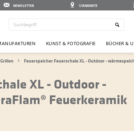
NEWSLETTER
STANDORTE
MANU­FAK­TUREN
KUNST & FOTO­GRAFIE
BÜCHER & U
Grillen
Feuerspeicher Feuerschale XL - Outdoor - wärmespei
hale XL - Outdoor -
raFlam® Feuerkeramik