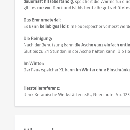
dauerhaft hitzebeständig
, speichert die Wärme für ein
gibt es
nur von Denk
und ist bis heute ihr gut gehütete
Das Brennmaterial:
Es kann
beliebiges Holz
im Feuerspeicher verheizt werd
Die Reinigung:
Nach der Benutzung kann die
Asche ganz einfach entl
Glut bis zu 24 Stunden in der Asche halten kann. Die H
Im Winter:
Der Feuerspeicher XL kann
im Winter ohne Einschränk
Herstellerreferenz:
Denk Keramische Werkstätten e.K.
Neershofer Str. 123