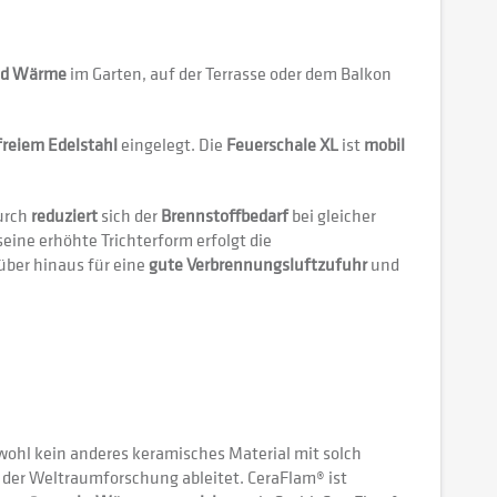
und Wärme
im Garten, auf der Terrasse oder dem Balkon
freiem Edelstahl
eingelegt. Die
Feuerschale XL
ist
mobil
urch
reduziert
sich der
Brennstoffbedarf
bei gleicher
seine erhöhte Trichterform erfolgt die
rüber hinaus für eine
gute Verbrennungsluftzufuhr
und
 wohl kein anderes keramisches Material mit solch
n der Weltraumforschung ableitet. CeraFlam® ist