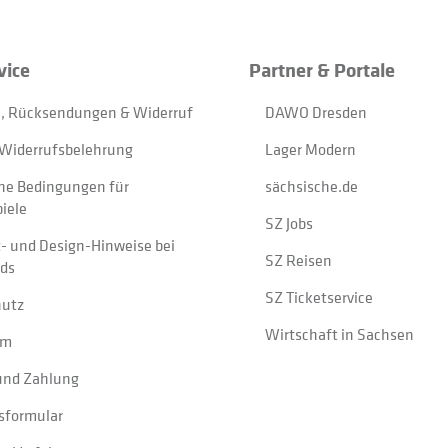
vice
Partner & Portale
, Rücksendungen & Widerruf
DAWO Dresden
Widerrufsbelehrung
Lager Modern
ne Bedingungen für
sächsische.de
iele
SZ Jobs
t- und Design-Hinweise bei
SZ Reisen
ads
SZ Ticketservice
hutz
Wirtschaft in Sachsen
um
und Zahlung
sformular