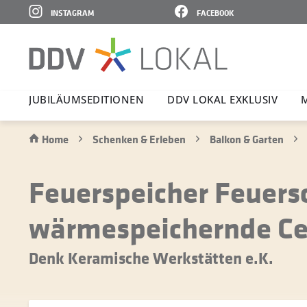
INSTAGRAM
FACEBOOK
JUBI­LÄ­UMS­E­DI­TIONEN
DDV LOKAL EXKLUSIV
Home
Schenken & Erleben
Balkon & Garten
Feuerspeicher Feuersc
wärmespeichernde Ce
Denk Keramische Werkstätten e.K.