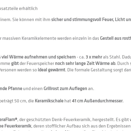
satzteile erhältlich
Einem. Sie können mit ihm
sicher und stimmungsvoll Feuer, Licht 
ier massiven Keramikelemente werden einzeln in das
Gestell aus rost
s viel Wärme aufnehmen und speichern
- ca.
3 x mehr
als Stahl. Dad
Flamme
gibt
der Feuerspeicher
noch sehr lange Zeit Wärme ab
. Durch 
 Personen werden so
ideal gewärmt
. Die formale Gestaltung sorgt da
nde Pfanne
und einen
Grillrost zum Auflegen
an.
beträgt 50 cm, die
Keramikschale
hat
41 cm Außendurchmesser
.
CeraFlam®
, der geschützten Denk-Feuerkeramik, hergestellt. Es gibt
ne Feuerkeramik
, deren stofflicher Aufbau sich aus den Ergebnisse