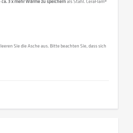
e
ca. 3 x mehr Wärme zu speichern
als Stahl. CeraFlam®
eeren Sie die Asche aus. Bitte beachten Sie, dass sich