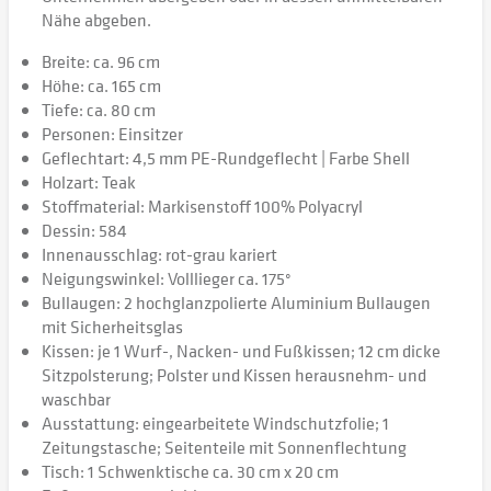
Nähe abgeben.
Breite: ca. 96 cm
Höhe: ca. 165 cm
Tiefe: ca. 80 cm
Personen: Einsitzer
Geflechtart: 4,5 mm PE-Rundgeflecht | Farbe Shell
Holzart: Teak
Stoffmaterial: Markisenstoff 100% Polyacryl
Dessin: 584
Innenausschlag: rot-grau kariert
Neigungswinkel: Volllieger ca. 175°
Bullaugen: 2 hochglanzpolierte Aluminium Bullaugen
mit Sicherheitsglas
Kissen: je 1 Wurf-, Nacken- und Fußkissen; 12 cm dicke
Sitzpolsterung; Polster und Kissen herausnehm- und
waschbar
Ausstattung: eingearbeitete Windschutzfolie; 1
Zeitungstasche; Seitenteile mit Sonnenflechtung
Tisch: 1 Schwenktische ca. 30 cm x 20 cm