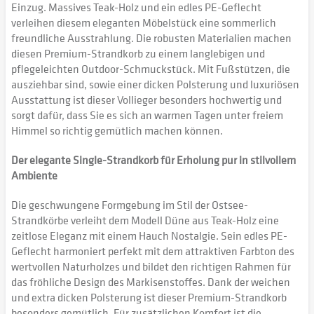
Einzug. Massives Teak-Holz und ein edles PE-Geflecht
verleihen diesem eleganten Möbelstück eine sommerlich
freundliche Ausstrahlung. Die robusten Materialien machen
diesen Premium-Strandkorb zu einem langlebigen und
pflegeleichten Outdoor-Schmuckstück. Mit Fußstützen, die
ausziehbar sind, sowie einer dicken Polsterung und luxuriösen
Ausstattung ist dieser Vollieger besonders hochwertig und
sorgt dafür, dass Sie es sich an warmen Tagen unter freiem
Himmel so richtig gemütlich machen können.
Der elegante Single-Strandkorb für Erholung pur in stilvollem
Ambiente
Die geschwungene Formgebung im Stil der Ostsee-
Strandkörbe verleiht dem Modell Düne aus Teak-Holz eine
zeitlose Eleganz mit einem Hauch Nostalgie. Sein edles PE-
Geflecht harmoniert perfekt mit dem attraktiven Farbton des
wertvollen Naturholzes und bildet den richtigen Rahmen für
das fröhliche Design des Markisenstoffes. Dank der weichen
und extra dicken Polsterung ist dieser Premium-Strandkorb
besonders gemütlich. Für zusätzlichen Komfort ist die