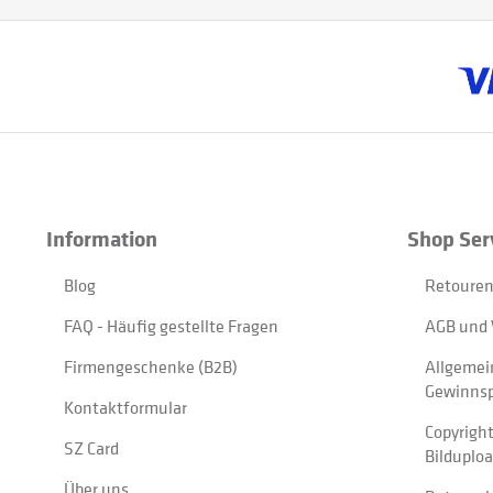
Information
Shop Ser
Blog
Retouren
FAQ - Häufig gestellte Fragen
AGB und 
Firmengeschenke (B2B)
Allgemei
Gewinnsp
Kontaktformular
Copyrigh
SZ Card
Bilduplo
Über uns