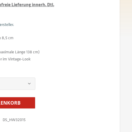
reie Lieferung innerh. Dtl.
rsteller.
x 8,5 cm
 (maximale Länge 138 cm)
er im Vintage-Look
ENKORB
DS_HW32015