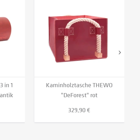
 in 1
Kaminholztasche THEWO
antik
"DeForest" rot
329,90 €