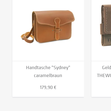
Handtasche "Sydney"
Gel
caramelbraun
THEWO 
179,90 €