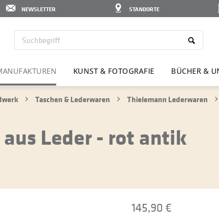
NEWSLETTER
STANDORTE
MANU­FAK­TUREN
KUNST & FOTO­GRAFIE
BÜCHER & U
ndwerk
Taschen & Lederwaren
Thielemann Lederwaren
aus Leder - rot antik
145,90 €