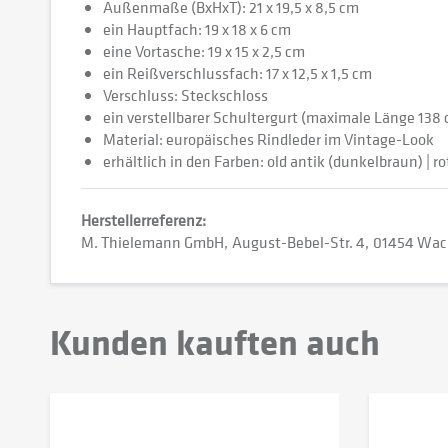
Außenmaße (BxHxT): 21 x 19,5 x 8,5 cm
ein Hauptfach: 19 x 18 x 6 cm
eine Vortasche: 19 x 15 x 2,5 cm
ein Reißverschlussfach: 17 x 12,5 x 1,5 cm
Verschluss: Steckschloss
ein verstellbarer Schultergurt (maximale Länge 138
Material: europäisches Rindleder im Vintage-Look
erhältlich in den Farben: old antik (dunkelbraun) | rot
Herstellerreferenz:
M. Thielemann GmbH
August-Bebel-Str. 4
01454 Wach
Kunden kauften auch