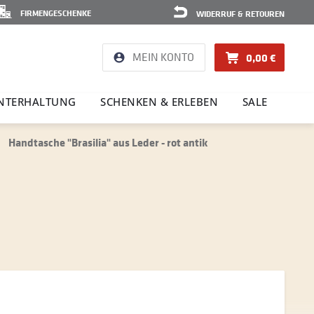
FIRMENGESCHENKE
WIDERRUF & RETOUREN
MEIN KONTO
0,00 €
NTER­HAL­TUNG
SCHENKEN & ERLEBEN
SALE
Handtasche "Brasilia" aus Leder - rot antik