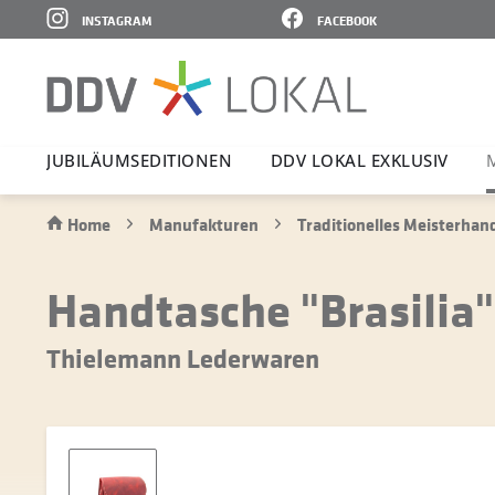
INSTAGRAM
FACEBOOK
JUBI­LÄ­UMS­E­DI­TIONEN
DDV LOKAL EXKLUSIV
Home
Manufakturen
Traditionelles Meisterha
Handtasche "Brasilia" 
Thielemann Lederwaren