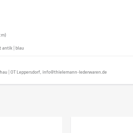
 cm)
 antik | blau
au | OT Leppersdorf
info@thielemann-lederwaren.de