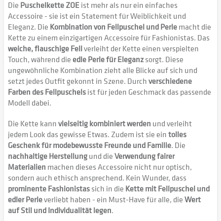
Die
Puschelkette ZOE
ist mehr als nur ein einfaches
Accessoire - sie ist ein Statement für Weiblichkeit und
Eleganz. Die
Kombination von Fellpuschel und Perle
macht die
Kette zu einem einzigartigen Accessoire für Fashionistas. Das
weiche, flauschige Fell
verleiht der Kette einen verspielten
Touch, während die
edle Perle für Eleganz
sorgt. Diese
ungewöhnliche Kombination zieht alle Blicke auf sich und
setzt jedes Outfit gekonnt in Szene. Durch
verschiedene
Farben des Fellpuschels
ist für jeden Geschmack das passende
Modell dabei.
Die Kette kann
vielseitig kombiniert werden
und verleiht
jedem Look das gewisse Etwas. Zudem ist sie ein
tolles
Geschenk für modebewusste Freunde und Familie
. Die
nachhaltige Herstellung
und die
Verwendung fairer
Materialien
machen dieses Accessoire nicht nur optisch,
sondern auch ethisch ansprechend. Kein Wunder, dass
prominente Fashionistas
sich in die
Kette mit Fellpuschel und
edler Perle
verliebt haben - ein Must-Have für alle, die
Wert
auf Stil und Individualität legen
.