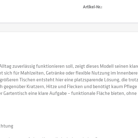
Artikel-Nr.:
tag zuverlässig funktionieren soll, zeigt dieses Modell seinen klare
t sich für Mahlzeiten, Getränke oder flexible Nutzung im Innenberei
u größeren Tischen entsteht hier eine platzsparende Lösung, die tro
ch gegenüber Kratzern, Hitze und Flecken und benötigt kaum Pflege i
r Gartentisch eine klare Aufgabe – funktionale Fläche bieten, ohn
chtung