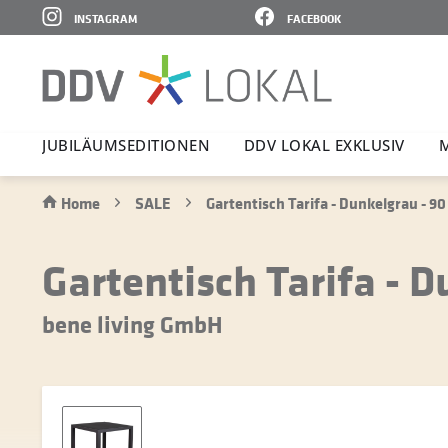
INSTAGRAM
FACEBOOK
JUBI­LÄ­UMS­E­DI­TIONEN
DDV LOKAL EXKLUSIV
M
Home
SALE
Gartentisch Tarifa - Dunkelgrau - 90
Gartentisch Tarifa - D
bene living GmbH