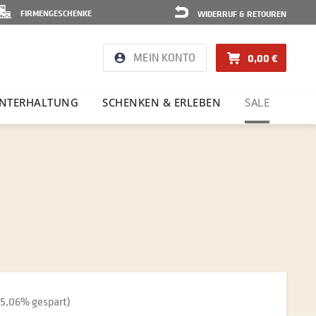
FIRMENGESCHENKE
WIDERRUF & RETOUREN
MEIN KONTO
0,00 €
NTER­HAL­TUNG
SCHENKEN & ERLEBEN
SALE
25,06% gespart)