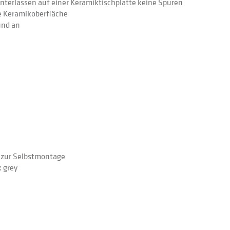
hinterlassen auf einer Keramiktischplatte keine Spuren
e Keramikoberfläche
und an
e zur Selbstmontage
 grey