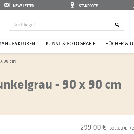
NEWSLETTER
STANDORTE
ANU­FAK­TUREN
KUNST & FOTO­GRAFIE
BÜCHER & U
 x 90 cm
unkelgrau - 90 x 90 cm
299,00 €
399,00 €
(