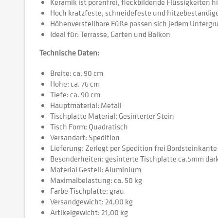
Keramik ist porenfrei, fleckbildende Flüssigkeiten 
Hoch kratzfeste, schneidefeste und hitzebeständig
Höhenverstellbare Füße passen sich jedem Untergr
Ideal für: Terrasse, Garten und Balkon
Technische Daten:
Breite: ca. 90 cm
Höhe: ca. 76 cm
Tiefe: ca. 90 cm
Hauptmaterial: Metall
Tischplatte Material: Gesinterter Stein
Tisch Form: Quadratisch
Versandart: Spedition
Lieferung: Zerlegt per Spedition frei Bordsteinkant
Besonderheiten: gesinterte Tischplatte ca.5mm dark
Material Gestell: Aluminium
Maximalbelastung: ca. 50 kg
Farbe Tischplatte: grau
Versandgewicht: 24,00 kg
Artikelgewicht: 21,00 kg