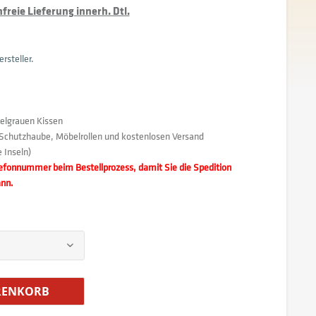
reie Lieferung innerh. Dtl.
rsteller.
kelgrauen Kissen
Schutzhaube, Möbelrollen und kostenlosen Versand
 Inseln)
elefonnummer beim Bestellprozess, damit Sie die Spedition
ann.
ENKORB