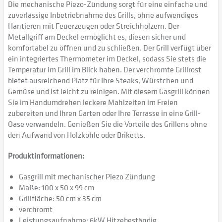
Die mechanische Piezo-Zündung sorgt für eine einfache und
zuverlässige Inbetriebnahme des Grills, ohne aufwendiges
Hantieren mit Feuerzeugen oder Streichhölzern. Der
Metallgriff am Deckel ermöglicht es, diesen sicher und
komfortabel zu öffnen und zu schließen. Der Grill verfügt über
ein integriertes Thermometer im Deckel, sodass Sie stets die
Temperatur im Grill im Blick haben. Der verchromte Grillrost
bietet ausreichend Platz für Ihre Steaks, Würstchen und
Gemüse und ist leicht zu reinigen. Mit diesem Gasgrill können
Sie im Handumdrehen leckere Mahlzeiten im Freien
zubereiten und Ihren Garten oder Ihre Terrasse in eine Grill-
Oase verwandeln. Genießen Sie die Vorteile des Grillens ohne
den Aufwand von Holzkohle oder Briketts.
Produktinformationen:
Gasgrill mit mechanischer Piezo Zündung
Maße: 100 x 50 x 99 cm
Grillfläche: 50 cm x 35 cm
verchromt
Leistungsaufnahme: 6kW Hitzebeständig