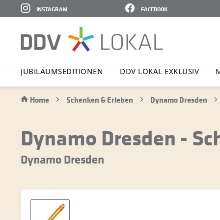
INSTAGRAM
FACEBOOK
JUBI­LÄ­UMS­E­DI­TIONEN
DDV LOKAL EXKLUSIV
Home
Schenken & Erleben
Dynamo Dresden
Dynamo Dresden - Sc
Dynamo Dresden