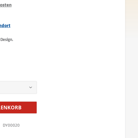
kosten
ndort
Design.
ENKORB
DY00020