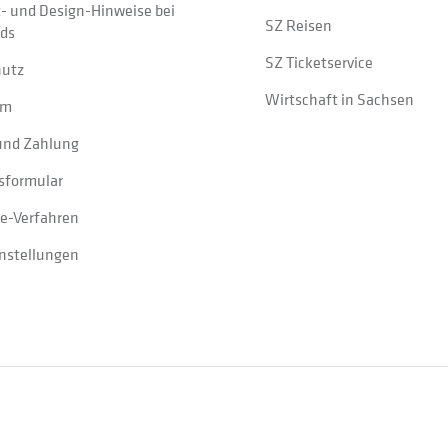
t- und Design-Hinweise bei
SZ Reisen
ads
SZ Ticketservice
hutz
Wirtschaft in Sachsen
um
und Zahlung
sformular
e-Verfahren
instellungen