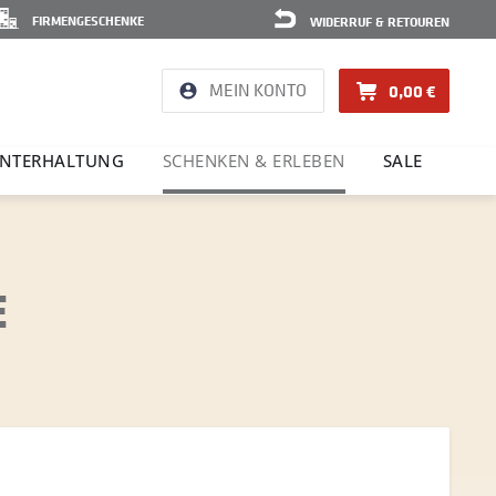
FIRMENGESCHENKE
WIDERRUF & RETOUREN
MEIN KONTO
0,00 €
NTER­HAL­TUNG
SCHENKEN & ERLEBEN
SALE
E