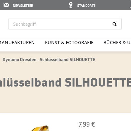
NEWSLETTER
STANDORTE
MANU­FAK­TUREN
KUNST & FOTO­GRAFIE
BÜCHER & U
Dynamo Dresden - Schlüsselband SILHOUETTE
hlüsselband SILHOUETT
7,99 €