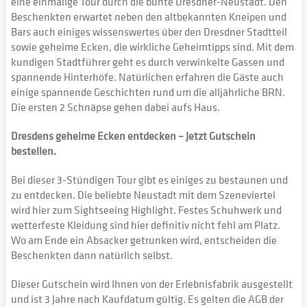
eine einmalige Tour durch die bunte Dresdner-Neustadt. Den
Beschenkten erwartet neben den altbekannten Kneipen und
Bars auch einiges wissenswertes über den Dresdner Stadtteil
sowie geheime Ecken, die wirkliche Geheimtipps sind. Mit dem
kundigen Stadtführer geht es durch verwinkelte Gassen und
spannende Hinterhöfe. Natürlichen erfahren die Gäste auch
einige spannende Geschichten rund um die alljährliche BRN.
Die ersten 2 Schnäpse gehen dabei aufs Haus.
Dresdens geheime Ecken entdecken – Jetzt Gutschein
bestellen.
Bei dieser 3-Stündigen Tour gibt es einiges zu bestaunen und
zu entdecken. Die beliebte Neustadt mit dem Szeneviertel
wird hier zum Sightseeing Highlight. Festes Schuhwerk und
wetterfeste Kleidung sind hier definitiv nicht fehl am Platz.
Wo am Ende ein Absacker getrunken wird, entscheiden die
Beschenkten dann natürlich selbst.
Dieser Gutschein wird Ihnen von der Erlebnisfabrik ausgestellt
und ist 3 Jahre nach Kaufdatum gültig. Es gelten die AGB der