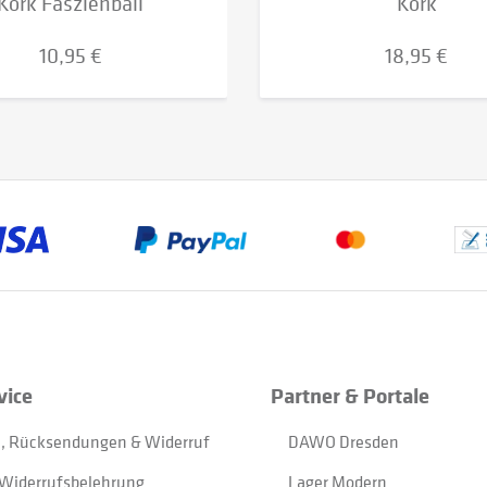
Kork Faszienball
Kork
10,95 €
18,95 €
vice
Partner & Portale
, Rücksendungen & Widerruf
DAWO Dresden
Widerrufsbelehrung
Lager Modern