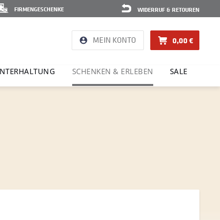
FIRMENGESCHENKE
WIDERRUF & RETOUREN
MEIN KONTO
0,00 €
NTER­HAL­TUNG
SCHENKEN & ERLEBEN
SALE