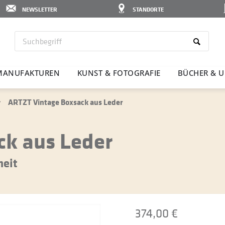
NEWSLETTER
STANDORTE
MANU­FAK­TUREN
KUNST & FOTO­GRAFIE
BÜCHER & U
ARTZT Vintage Boxsack aus Leder
ck aus Leder
heit
374,00 €