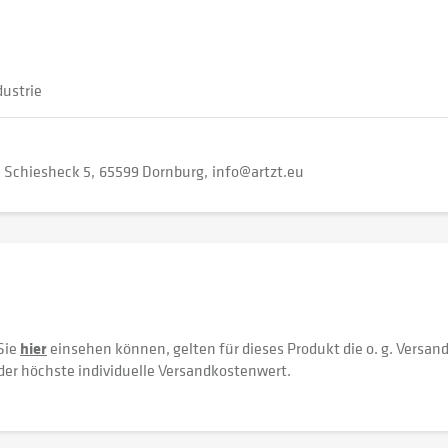
dustrie
Schiesheck 5
65599 Dornburg
info@artzt.eu
Sie
hier
einsehen können, gelten für dieses Produkt die o. g. Versan
der höchste individuelle Versandkostenwert.