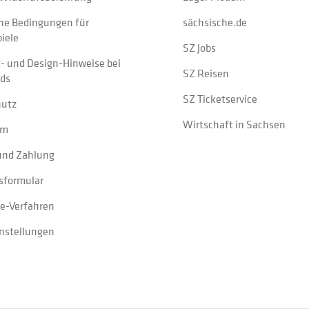
ne Bedingungen für
sächsische.de
iele
SZ Jobs
t- und Design-Hinweise bei
SZ Reisen
ads
SZ Ticketservice
hutz
Wirtschaft in Sachsen
um
und Zahlung
sformular
e-Verfahren
instellungen