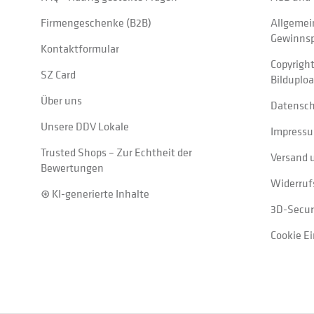
Firmengeschenke (B2B)
Allgemei
Gewinnsp
Kontaktformular
Copyrigh
SZ Card
Bilduplo
Über uns
Datensc
Unsere DDV Lokale
Impress
Trusted Shops – Zur Echtheit der
Versand 
Bewertungen
Widerruf
⊛ KI-generierte Inhalte
3D-Secur
Cookie E