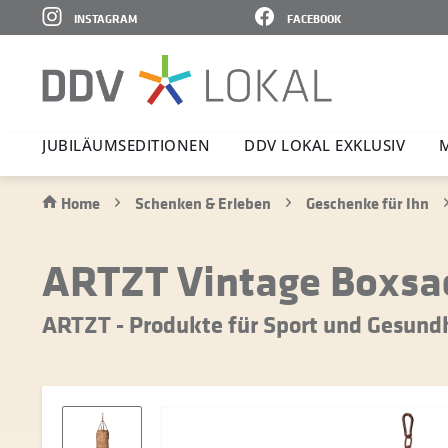
INSTAGRAM
FACEBOOK
JUBI­LÄ­UMS­E­DI­TIONEN
DDV LOKAL EXKLUSIV
Home
Schenken & Erleben
Geschenke für Ihn
ARTZT Vintage Boxsa
ARTZT - Produkte für Sport und Gesund