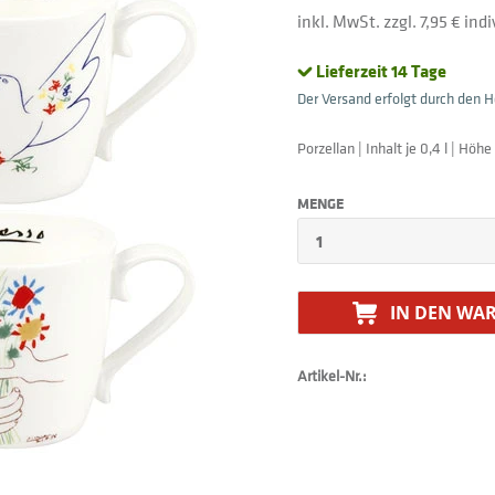
inkl. MwSt. zzgl. 7,95 € in
Lieferzeit 14 Tage
Der Versand erfolgt durch den He
Porzellan | Inhalt je 0,4 l | Höh
MENGE
IN DEN
WAR
Artikel-Nr.: