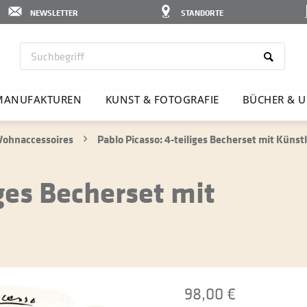
NEWSLETTER
STANDORTE
MANU­FAK­TUREN
KUNST & FOTO­GRAFIE
BÜCHER & U
ohnaccessoires
Pablo Picasso: 4-teiliges Becherset mit Küns
iges Becherset mit
98,00 €