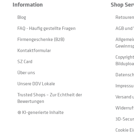
Information
Shop Ser
Blog
Retouren
FAQ - Häufig gestellte Fragen
AGB und 
Firmengeschenke (B2B)
Allgemei
Gewinnsp
Kontaktformular
Copyrigh
SZ Card
Bilduplo
Über uns
Datensc
Unsere DDV Lokale
Impress
Trusted Shops – Zur Echtheit der
Versand 
Bewertungen
Widerruf
⊛ KI-generierte Inhalte
3D-Secur
Cookie E