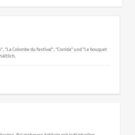
 "La Colombe du festival", "Corrida" und "Le bouquet
hältlich.
dkosten. Bei mehreren Artikeln mit individuellen