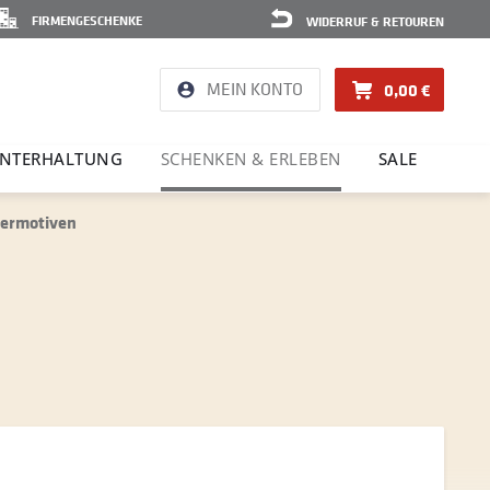
FIRMENGESCHENKE
WIDERRUF & RETOUREN
MEIN KONTO
0,00 €
NTER­HAL­TUNG
SCHENKEN & ERLEBEN
SALE
tlermotiven