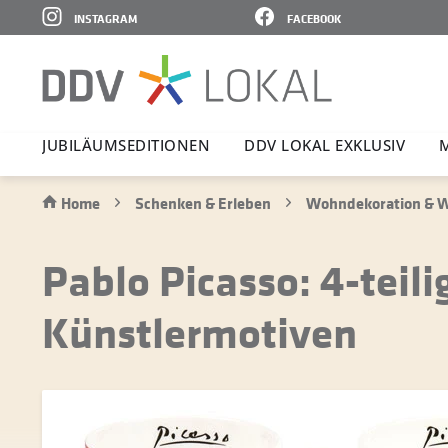
INSTAGRAM
FACEBOOK
JUBI­LÄ­UMS­E­DI­TIONEN
DDV LOKAL EXKLUSIV
Home
Schenken & Erleben
Wohndekoration & W
Pablo Picasso: 4-teil
Künstlermotiven