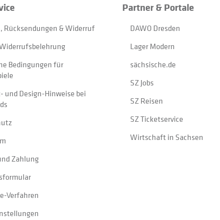
vice
Partner & Portale
, Rücksendungen & Widerruf
DAWO Dresden
Widerrufsbelehrung
Lager Modern
ne Bedingungen für
sächsische.de
iele
SZ Jobs
t- und Design-Hinweise bei
SZ Reisen
ads
SZ Ticketservice
hutz
Wirtschaft in Sachsen
um
und Zahlung
sformular
e-Verfahren
instellungen