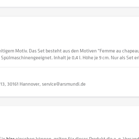
eitigem Motiv. Das Set besteht aus den Motiven "Femme au chapeau",
Spülmaschinengeeignet. Inhalt je 0,4 l. Höhe je 9 cm. Nur als Set er
 13
30161 Hannover
service@arsmundi.de
Sie
hier
einsehen können, gelten für dieses Produkt die o. g. Versan