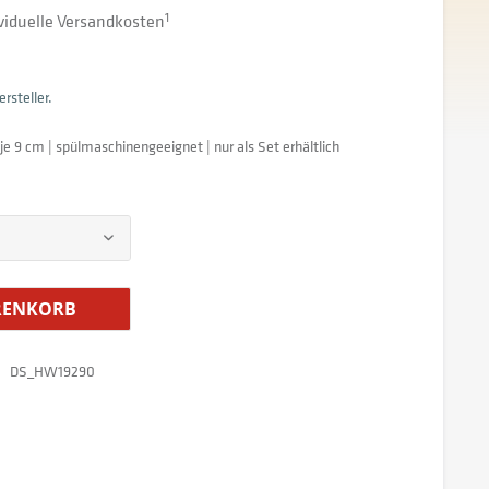
dividuelle Versandkosten
1
rsteller.
e je 9 cm | spülmaschinengeeignet | nur als Set erhältlich
ENKORB
DS_HW19290