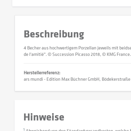
Beschreibung
4 Becher aus hochwertigem Porzellan jeweils mit beids
de l'amitié". © Succession Picasso 2018, © KMG France. 
Herstellerreferenz:
ars mundi - Edition Max Büchner GmbH
Bödekerstraße
Hinweise
1
Abweichend von den Standardversandkosten, welche 