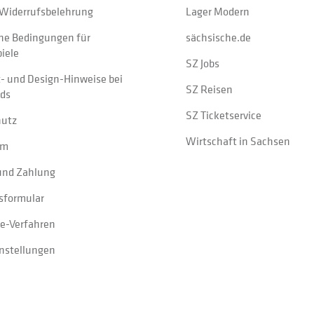
Widerrufsbelehrung
Lager Modern
ne Bedingungen für
sächsische.de
iele
SZ Jobs
t- und Design-Hinweise bei
SZ Reisen
ads
SZ Ticketservice
hutz
Wirtschaft in Sachsen
um
und Zahlung
sformular
e-Verfahren
instellungen