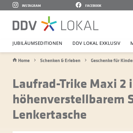
INSTAGRAM
FACEBOOK
JUBI­LÄ­UMS­E­DI­TIONEN
DDV LOKAL EXKLUSIV
Home
Schenken & Erleben
Geschenke für Kinde
Laufrad-Trike Maxi 2 i
höhenverstellbarem 
Lenkertasche