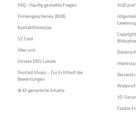
FAQ - Häufig gestellte Fragen
AGB und 
Firmengeschenke (B2B)
Allgemei
Gewinnsp
Kontaktformular
Copyrigh
SZ Card
Bilduplo
Über uns
Datensc
Unsere DDV Lokale
Impress
Trusted Shops – Zur Echtheit der
Versand 
Bewertungen
Widerruf
⊛ KI-generierte Inhalte
3D-Secur
Cookie E