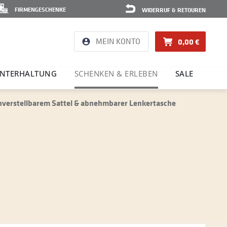
FIRMENGESCHENKE
WIDERRUF & RETOUREN
MEIN KONTO
0,00 €
NTER­HAL­TUNG
SCHENKEN & ERLEBEN
SALE
henverstellbarem Sattel & abnehmbarer Lenkertasche