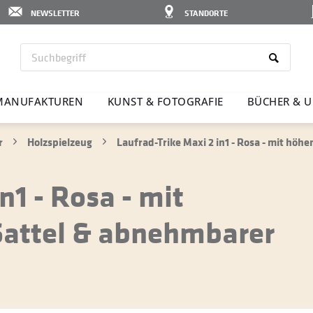
NEWSLETTER
STANDORTE
MANU­FAK­TUREN
KUNST & FOTO­GRAFIE
BÜCHER & U
r
Holzspielzeug
Laufrad-Trike Maxi 2 in1 - Rosa - mit hö
n1 - Rosa - mit
Sattel & abnehmbarer