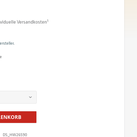
dividuelle Versandkosten
1
rsteller.
e
ENKORB
DS_HW26590