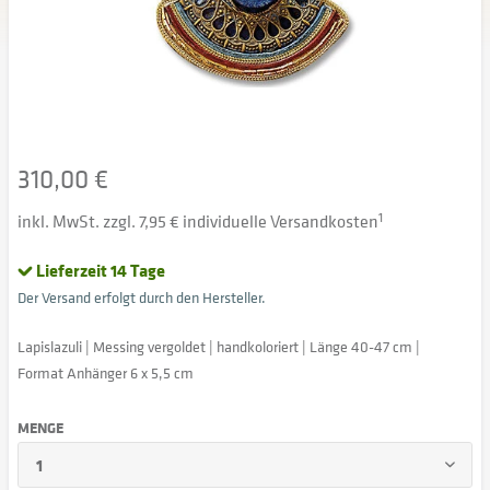
310,00 €
inkl. MwSt. zzgl. 7,95 € individuelle Versandkosten
1
Lieferzeit 14 Tage
Der Versand erfolgt durch den Hersteller.
Lapislazuli | Messing vergoldet | handkoloriert | Länge 40-47 cm |
Format Anhänger 6 x 5,5 cm
MENGE