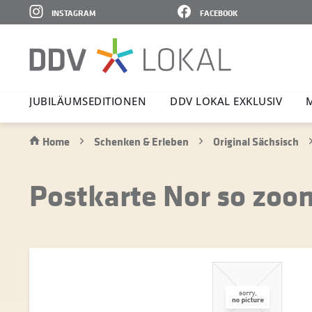
INSTAGRAM
FACEBOOK
JUBI­LÄ­UMS­E­DI­TIONEN
DDV LOKAL EXKLUSIV
Home
Schenken & Erleben
Original Sächsisch
Postkarte Nor so zoom