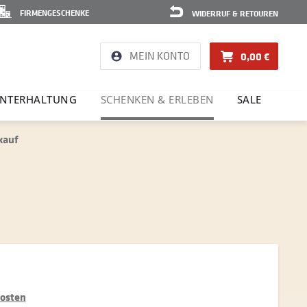
FIRMENGESCHENKE
WIDERRUF & RETOUREN
MEIN KONTO
0,00 €
NTER­HAL­TUNG
SCHENKEN & ERLEBEN
SALE
kauf
kosten