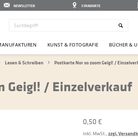
NEWSLETTER
STANDORTE
MANU­FAK­TUREN
KUNST & FOTO­GRAFIE
BÜCHER & U
Lesen & Schreiben
Postkarte Nor so zoom Geigl! / Einzelver
 Geigl! / Einzelverkauf
0,50 €
inkl. MwSt.,
zzgl. Versand