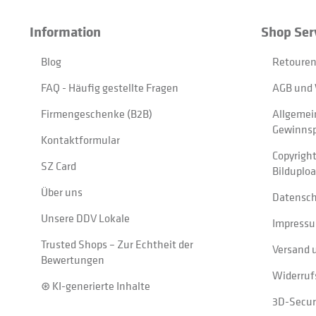
Information
Shop Ser
Blog
Retouren
FAQ - Häufig gestellte Fragen
AGB und 
Firmengeschenke (B2B)
Allgemei
Gewinnsp
Kontaktformular
Copyrigh
SZ Card
Bilduplo
Über uns
Datensc
Unsere DDV Lokale
Impress
Trusted Shops – Zur Echtheit der
Versand 
Bewertungen
Widerruf
⊛ KI-generierte Inhalte
3D-Secur