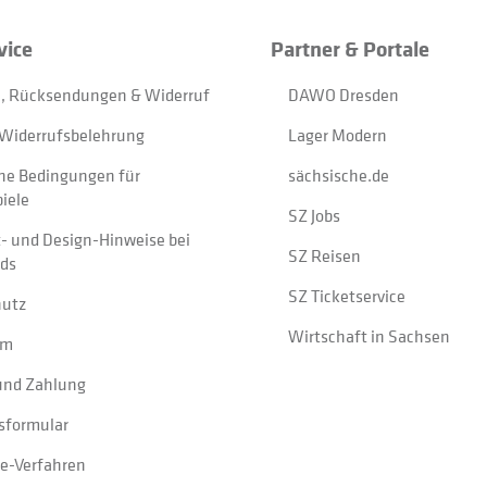
vice
Partner & Portale
, Rücksendungen & Widerruf
DAWO Dresden
Widerrufsbelehrung
Lager Modern
ne Bedingungen für
sächsische.de
iele
SZ Jobs
t- und Design-Hinweise bei
SZ Reisen
ads
SZ Ticketservice
hutz
Wirtschaft in Sachsen
um
und Zahlung
sformular
e-Verfahren